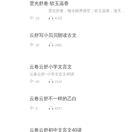
雲光舒卷·软玉温香
雲光舒卷，顿令眼界俱空；软玉温香，漫天外云卷雲舒。 每个人身体里，都有成长的种子，那种子不管在多么艰难的情况下，都在朝向、发芽、长大。生命中最难的阶段不是没有人懂你，而是你不懂你自己。 活成自己！更本色、更真实一些，更不要辜负了对自己的承诺。时刻观照、珍惜体内正信正念的种子，不管如何的经历，都要朝着阳光发芽、长大。 你本诚信善良；你本胸怀理想；你生而有翼，本不可限量；你能展翅飞翔，你能每一天都能遇...
23
4.3万
云舒写小贝贝朗读古文
32
1961
云卷云舒小学文言文
云卷云舒~小学文言文40讲
40
2115
云卷云舒不一样的乙白
6
6377
云卷云舒初中文言文40讲