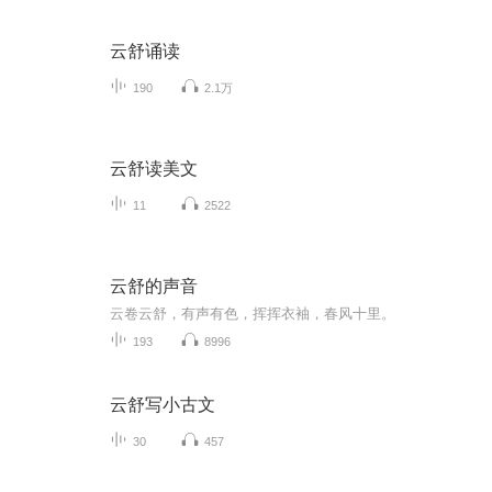
云舒诵读
190
2.1万
云舒读美文
11
2522
云舒的声音
云卷云舒，有声有色，挥挥衣袖，春风十里。️️️
193
8996
云舒写小古文
30
457