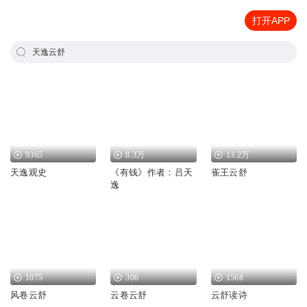
打开APP
天逸云舒
9365
8.3万
13.2万
天逸观史
《有钱》作者：吕天
雀王云舒
逸
1075
306
1568
风卷云舒
云卷云舒
云舒读诗