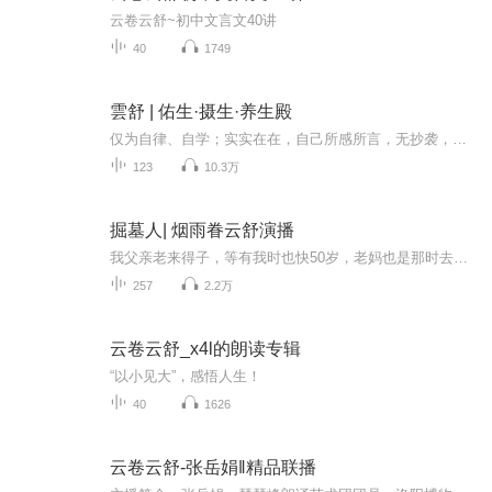
云卷云舒~初中文言文40讲
40
1749
雲舒 | 佑生·摄生·养生殿
仅为自律、自学；实实在在，自己所感所言，无抄袭，纯原创立愿能微助大家，不因过度“医疗”而生烦恼上工治未病自助者，天佑之。
123
10.3万
掘墓人| 烟雨眷云舒演播
我父亲老来得子，等有我时也快50岁，老妈也是那时去世。爷爷是个不折不扣的盗墓贼，1928年2月，他随 孙殿英部队退至蓟县，。盗墓行动中，偶然的吸入了一缕黑烟，爷爷从此似乎被削减了寿命，而且这个怪 相还延续到了我这个无神论者身上，当老鬼拉着我去干这...
257
2.2万
云卷云舒_x4l的朗读专辑
“以小见大”，感悟人生！
40
1626
云卷云舒-张岳娟‖精品联播