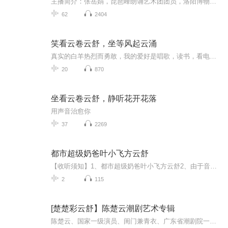
主播简介：张岳娟，琵琶峰朗诵艺术团团员，洛阳博物馆志愿讲解员，洛阳市好人颂社区艺术团主持人，用声音传递真、善、美！
62
2404
笑看云卷云舒，坐等风起云涌
真实的白羊热烈而勇敢，我的爱好是唱歌，读书，看电影，喜欢东野圭吾，雨果，果戈里。仙侠是偷懒时最喜欢的看的类别，也许和喜欢古代神话故事相关吧，有没有和我一样喜欢悬疑的宝宝呢？无论是汉尼拔还是胡八一，我都是迷恋不已！
20
870
坐看云卷云舒，静听花开花落
用声音治愈你
37
2269
都市超级奶爸叶小飞方云舒
【收听须知】1、都市超级奶爸叶小飞方云舒2、由于音频节目更新的比较慢，如想快速阅读小说文字版的全部章节，请在微信中搜索公/众/号【毛毛虫文学】，关注后，并在公/众/号中回复：【872】，便可快速阅读小说文字版全集。（注意：需要在公/众/号中回复才有...
2
115
[楚楚彩云舒】陈楚云潮剧艺术专辑
陈楚云、国家一级演员、闺门兼青衣、广东省潮剧院一团演员、毕业于中国戏曲学院。2012年广东省汕头市中青年演艺大赛荣获“一等奖”2012年广东省第七届中青年演艺大赛荣获“金奖”。2012年度荣获汕头市文艺奖“精品奖”。2015年广东省第八届中青年演艺大赛...