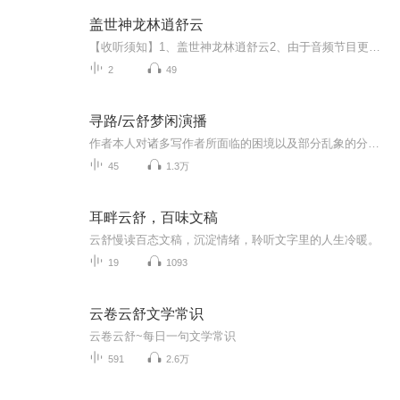
盖世神龙林逍舒云
【收听须知】1、盖世神龙林逍舒云2、由于音频节目更新的比较慢，如想快速阅读小说文字版的全部章节，请在微信中搜索公/众/号【毛毛虫文学】，关注后，并在公/众/号中回复：【937】，便可快速阅读小说文字版全集。（注意：需要在公/众/号中回复才有效哦）
2
49
寻路/云舒梦闲演播
作者本人对诸多写作者所面临的困境以及部分乱象的分析与思考。
45
1.3万
耳畔云舒，百味文稿
云舒慢读百态文稿，沉淀情绪，聆听文字里的人生冷暖。
19
1093
云卷云舒文学常识
云卷云舒~每日一句文学常识
591
2.6万