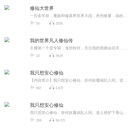
修仙大世界
一百多年前，魔族和修真界世界大战，死伤惨重，搞的民不聊生，大战九九八十一天，打的修真界大宗师失忆了，还和魔界新魔尊谈起了爱情，到最后想知道哪派打赢了就关注我欧，为你们讲更多故事。
55
2035
我的世界凡人修仙传
主播第一个是专辑，涨些粉丝，关注我的我都会回关，都是我转载的，希望你们看的开心。感谢感谢。
22
3424
我只想安心修仙
【内容简介】我只想安心修仙，奈何妖魔祸乱人间。道人骑驴下青山，做世上唯一的仙，敕封天地万物为神。【作者/主播简介】作者：历史里吹吹风主播：麦子【购买须知】1、本作品为付费有声书，前111集为免费试听，购买成功后，即可收听，可下载重复收听。2、...
667
6.6万
我只想安心修仙
我只想安心修仙，奈何妖魔祸乱人间。道人骑驴下青山，做世上唯一的仙，敕封天地万物为神。主播今天建立qq听友群了～1016495472 有兴趣讨论的听友们可以加群！
256
56.2万