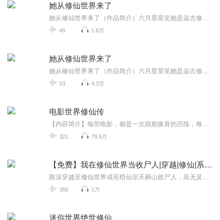
她从修仙世界来了
她从修仙世界来了（作品简介）六月星星笑她是远古修仙时代的幸存者，拥有着上古火凤血脉的女孩，一朝经历了家毁人亡，再睁眼竟然已是数亿年后，苏醒在星河灿烂的星际时代...... 他本来只想做一个混吃等死的纨绔富二代，奈何老爹老妈甩手不管，老哥要陪着嫂...
49
1.8万
她从修仙世界来了
她从修仙世界来了（作品简介）六月星星笑她是远古修仙时代的幸存者，拥有着上古火凤血脉的女孩，一朝经历了家毁人亡，再睁眼竟然已是数亿年后，苏醒在星河灿烂的星际时代...... 他本来只想做一个混吃等死的纨绔富二代，奈何老爹老妈甩手不管，老哥要陪着嫂...
53
4.3万
电影世界修仙传
【内容简介】每部电影，都是一次脱胎换骨的历练，每部电影，也是生死难料的战斗！武侠片，战争片，科幻片，一个城市小青年，穿越在不同电影世界里，不是演员，是真人投入，没有再来一次的机会！穿越电影，体验非同一般的人生，一步步走出自己的传奇世界！...
321
79.5万
【免费】我在修仙世界当收尸人|穿越|修仙|系统流
陈深穿越至修仙世界成苍梧仙宗天葬山收尸人，虽无灵根却有收尸人系统，每下葬一具尸体就能获取功法、经验与灵根。他在残酷修仙界中一边收尸提升实力，一边见识诸多不公，开启修仙逆袭之旅。
355
1万
迷你世界绝世修仙