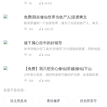
35
26.6万
免费|我在修仙世界当收尸人|逆袭爽文
陈深穿越到一个仙侠世界，成为了仙宗的收尸人，每天给死去的弟子入殓下葬。 下葬练气七层弟子，获得其生前仙道功法，仙道经验，获得部分灵根。 下葬阵道峰内门弟子，获得聚灵阵法，获得止杀阵，获得阵道经验。下葬丹道大师，获得培元丹方，筑基丹方，获得...
351
149.2万
做下属心目中的好领导
本书详细介绍了成为“好领导”方方面面的因素，同时也提出了具有实践意义的方法以及成为“好领导”的原则。它不仅包括了领导者个人的品格和学识，还涵盖了与下属交往的适应能力、个人性格特性、自我修养等方面的内容，是领导者自我完善与成功引领下属的不...
67
1044
【免费】我只想安心修仙|穿越|修仙|下山
少年道士高羡，眉间有道痕可敕封护法神，在道观饥寒交迫时欲杀驴果腹，后听驴劝下山。途中遇惯匪，又逢绝世剑客潇洒杀敌，不料剑客后遭狼妖追击，高羡也将卷入这场风波，开启修仙除魔之旅。
529
4902
您是不是在找：
目之所及光之所向
青目修罗
目光所至可有妖