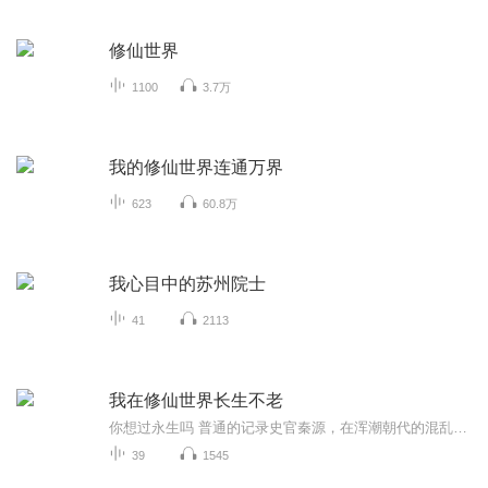
修仙世界
1100
3.7万
我的修仙世界连通万界
623
60.8万
我心目中的苏州院士
41
2113
我在修仙世界长生不老
你想过永生吗 普通的记录史官秦源，在浑潮朝代的混乱中，如何找到生存之道? 在不断的动荡中追求长生，他会是下一个司马懿吗被捕的唐壮飞，又将对未来有怎样的影响，穿越、战争、修行、智慧、存亡.....一篇记录官日常，折射出不朽的哲理和生命的奋斗故事，...
39
1545