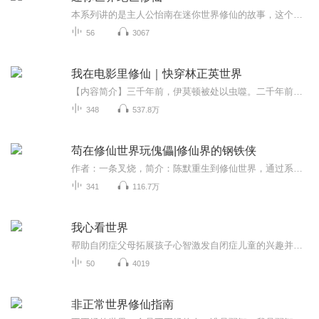
本系列讲的是主人公怡南在迷你世界修仙的故事，这个专辑也感谢大家继续收听
56
3067
我在电影里修仙｜快穿林正英世界
【内容简介】三千年前，伊莫顿被处以虫噬。二千年前，龙帝被紫媛封印成石俑。一千年前，容玉意盗走地阴魔珠跨越时空。五百年前，草芦居士和扶桑鬼王激斗不见踪影。四百五十年前，德古拉伯爵向恶魔出卖灵魂变成吸血鬼。两百年前，麻衣老祖和地藏鬼王同归于...
348
537.8万
苟在修仙世界玩傀儡|修仙界的钢铁侠
作者：一条叉烧，简介：陈默重生到修仙世界，通过系统和现代知识把傀儡术玩的炉火纯青。
341
116.7万
我心看世界
帮助自闭症父母拓展孩子心智激发自闭症儿童的兴趣并逐渐培养成今后的职业方向的策略
50
4019
非正常世界修仙指南