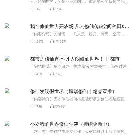
不正经的世界，全是不正经的人。谁是弱智？我是弱智。看我发光，发出炫目的光。
16
784
我在修仙世界开农场|凡人修仙传&空间种田&御兽炼丹
【内容介绍】关键词——凡人流、炼丹、种田、空间、御兽、修仙……小家族王家私生子，人憎狗嫌的五灵根修士王浩从出生起便注定了悲惨的一生，但这一切随着另一个灵魂的到来而变得不同。看王浩如何应用现代知识玩转修仙！【作者介绍】听风就是雨：看点中文...
2971
7491万
都市之修仙直播-凡人闯修仙世界！丨 都市
【完结撒花】感谢追更！关注我“夜推磨先生”，为您讲述更多精彩故事！【重磅限免新品】大燕闲人 |诗词文曲×庙堂风云丨极品闲人这是一个从未出现过的朝代。祖宗饶命丨爆笑爽文丨都市修仙无敌 你这么年轻，居然是我祖宗？【志怪新作】地煞七十二变|祭酒原...
410
14万
修仙发现假世界（腹黑修仙丨精品双播）
【内容简介】天才修仙者何小龙被所谓的修仙者禁区联盟给抓走了，但却发现自己所在的世界竟然是一个假的世界，与自己长得一样的人，消失的红颜，以及那冥冥中的大手。 生活在假的世界，他要上天，要对抗那冥冥中的存在。冲破一切，翻手为云覆手为雨，打破枷...
736
29.1万
小立我的世界修仙生存（持续更新中）
（求月票）本作品由小立创作，大家也可以上百度搜索小立，观看更多视频（是搬运的）。同时也希望大家点点关注和订阅，谢谢大家（也希望大家支持原作者）