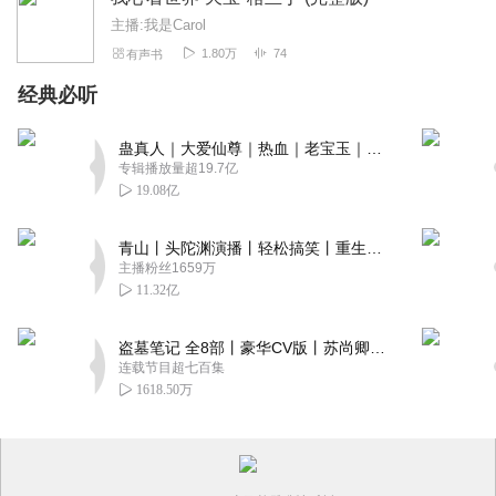
主播:我是Carol
1.80万
74
有声书
经典必听
蛊真人｜大爱仙尊｜热血｜老宝玉｜多人VIP免费有声剧
专辑播放量超19.7亿
19.08亿
青山丨头陀渊演播丨轻松搞笑丨重生穿越丨古代权谋丨VIP免费 | 多人有声剧
主播粉丝1659万
11.32亿
盗墓笔记 全8部丨豪华CV版丨苏尚卿&边江 领衔 多人有声剧丨冠声文化丨南派三叔
连载节目超七百集
1618.50万