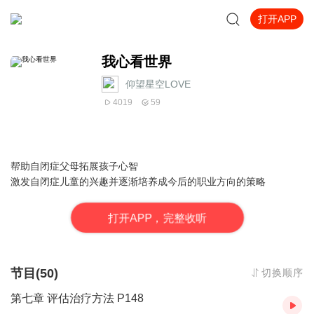
打开APP
我心看世界
仰望星空LOVE
4019
59
帮助自闭症父母拓展孩子心智
激发自闭症儿童的兴趣并逐渐培养成今后的职业方向的策略
打
开
A
P
P，完整收听
节目(50)
切换顺序
第七章 评估治疗方法 P148