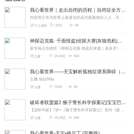
我心看世界｜走出自闭的历程｜自闭症全方面认识｜成人自闭症就业路径
内容简介作为世界上最著名的高功能孤独症人士，天宝•格兰丁博士目前就职于美国科罗拉多州立大学，以她个人经历拍摄的电影《自闭历程》于2010年上映，并获得多项国际...
2531
69
个人成长
神探迈克狐· 千面怪盗|侦探大赛|灰狼危机|多多罗
新专辑点击收听《神探迈克狐·怪盗归来篇｜多多罗》！！！>>>点击进入主播橱窗购买《神探迈克狐》系列图书吧!<<<多多罗故事【点击前往】收听多多罗其他好玩有趣的故...
24.64亿
834
儿童
我心看世界——天宝解析孤独症谱系障碍（完）
主播:瑞拉Rilla
7028
90
儿童
破坏者联盟篇2·猴子警长科学探案记|宝宝巴士故事
【适听年龄】7岁+《猴子警长科学探案记》系列《破坏者联盟篇1·猴子警长科学探案记》>>>《破坏者联盟篇2·猴子警长科学探案记》>>>《破坏者联盟篇3·猴子警长科...
16.20亿
846
儿童
我心看世界-天宝•格兰丁 (完整版)