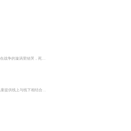
内容简介 当毁灭的火种飘飘然起，当末日的钟声渐渐回荡，生灵在魔鬼的咆哮下颤抖，世界在战争的漩涡里恸哭，死亡与心声的乐章在此奏响，浩劫与希望的诗篇在此吟诵，一个造就无数英雄的摇篮星界学院！且听林生如何拯救初始的罗生界！ 作者介绍 百里桃源，...
童行学院由雨果奖得主郝景芳发起，涵盖科学、人文、艺术、思维4大学习领域，为3-12岁儿童提供线上与线下相结合的通识启蒙课程，通过探索型跨学科融合学习，让儿童思维宽广，思考深入。本主播在这里精选一些文章为听众朗读，希望对听友朋友有所启迪和帮助。...