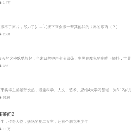
1.4万
搬不了原片，尽力了(｡ ́︿ ̀｡)接下来会搬一些其他我的世界的东西（？）
2668
3561
8126
蓬莱间2
医生，传奇人物，妖艳的犯二女主，还有个朋克美少年
1.6万