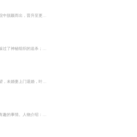
僵尸学院和骷髅学院从我的世界出现，僵尸僵小丝和骷髅古小白是否能从僵尸学院和骷髅学院中脱颖而出，晋升至更厉害的学院。
前往鞑靼议和的路上，蓝玉烟预测到此行凶险，便乔装离开了议和队伍。幸运的是，她果然躲过了神秘组织的追杀；不幸的是兄长叶扶苏遭遇埋伏，生死未卜……为救叶扶苏，蓝玉烟和青岑前入沈府寻找线索，却在沈家人的死亡现场被当场指控为“杀人凶手”而入狱，青岑竟为保护她而身亡……蓝玉烟陷入悲痛与绝望。奇怪的狱中囚有的靠近，给了她一丝活下去的希望，又让她看不清他的本来面目——她似乎早已落入敌人的圈套，可究竟是谁在阻止她的议和之行？
【内容简介】一朝从绝世天才变为绝顶废材，叶晨成了整个龙阳镇最大的笑话，家族对他失望，未婚妻上门退婚，叶晨暗自发誓，一定要让伤害过他的人百倍奉还。三十年河东，三十年河西，莫欺少年穷！无意得上古神器太极八卦图，叶晨从此逆命改命，一路崛起，踏...
专辑介绍：本专辑讲的主要是一群小学生，也就是灵莉他们，进入天然元素学院发生的一切有趣的事情。人物介绍：灵莉等级：三级元素师性别：女元素：水、雪、雾艾芳等级：三级元素师性别：女元素：木、叶、花文雅等级：二级元素师性别：女元素：土、泥、沼泽...