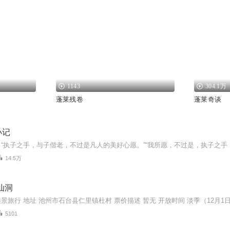
1143
304.1万
蓬莱残卷
蓬莱奇谈
小记
14.5万
仙洞
5101