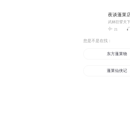
夜谈蓬莱店
21
您是不是在找：
东方蓬莱物
蓬莱仙侠记
仙界之蓬莱
神魔之战蓬
蓬莱大仙