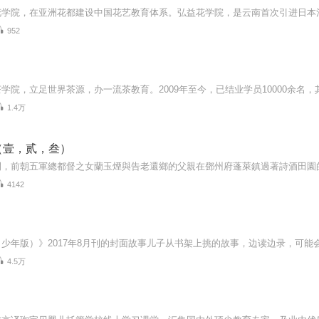
952
1.4万
（壹，贰，叁）
4142
4.5万