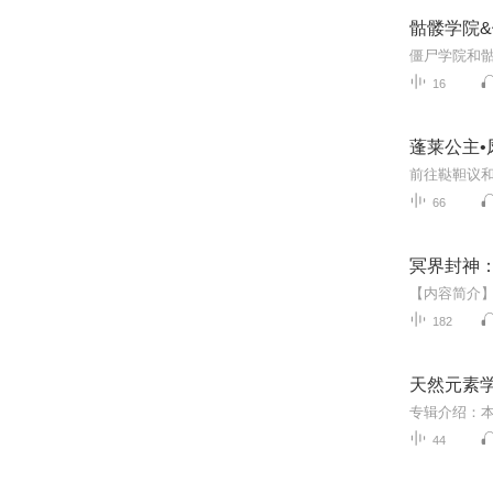
骷髅学院
16
蓬莱公主•
66
冥界封神
182
天然元素
44