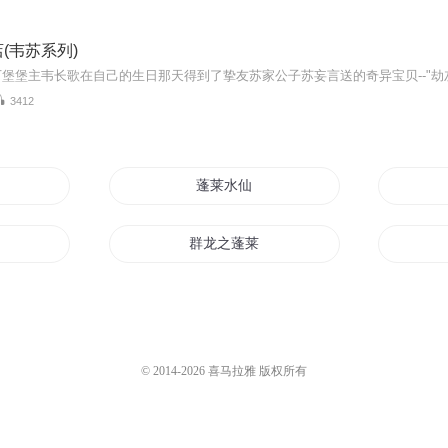
(韦苏系列)
3412
语
蓬莱水仙
群龙之蓬莱功德
蓬莱仙游传
莱
大梦蓬莱
© 2014-
2026
喜马拉雅 版权所有
此去蓬莱