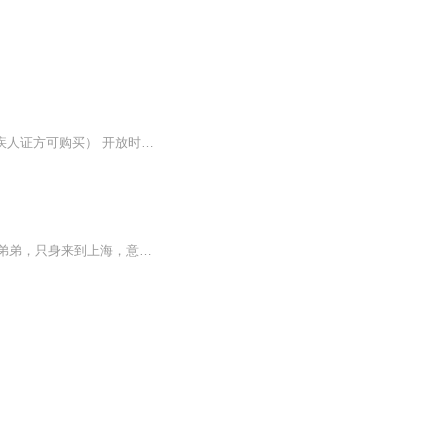
音频来源于链景旅行 地址 蓬莱市迎宾路7号 票价描述 优惠票70元（持有效老年优待证、残疾人证方可购买） 开放时间 旺季7:00-18:00，淡季8:00-17:00（随季节略有调整）。 乘车信息 公交车蓬莱市内大部分公交车可到，可乘车至汽车站或景区门口下车步行2分钟...
孟兰亭是前朝名臣之后，幼年与冯家定有婚约，后家道败落，父母双亡，为寻找下落不明的弟弟，只身来到上海，意外偶遇了冯恪之。冯恪之是个纨绔子弟，名声狼藉，行事乖张，第一次见面，给孟兰亭留下了极差的印象。一双欢喜冤家开头的小儿女，在旧上海的迷眼繁华和时代的背景色里，最终彼此成就了对方。