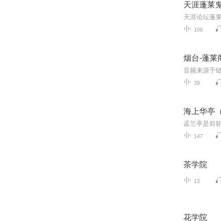
天涯蓬莱
天涯论坛蓬
106
烟台-蓬莱
39
海上华亭
147
茶学院
13
花学院