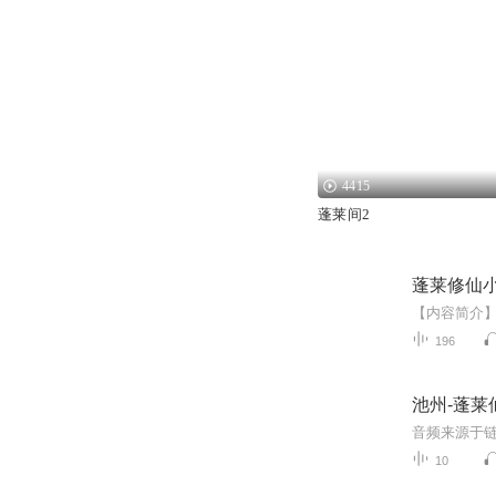
4415
蓬莱间2
蓬莱修仙
196
池州-蓬莱
10