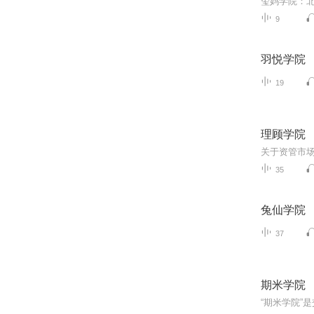
9
羽悦学院
19
理顾学院
关于资管市
35
兔仙学院
37
期米学院