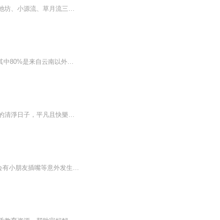
弘益大学堂花学院，在亚洲花都建设中国花艺教育体系。弘益花学院，是云南首次引进日本池坊、小源流、草月流三大花道流派、荷兰DFA国际花艺师等课程体系的领先花艺学校。为了推广中国人自己的花艺体系，弘益大学堂花学院是中国台湾中华花艺文教基金会在大陆地区重要的合作伙伴。同时，弘益花学院正致力于研发中国大陆首个原创中式花艺课程体系。弘益花学院在昆明斗南、昆明滇池畔、云南抚仙湖畔、云南西双版纳等地，签约多个花艺游学基地。从2009年至今，弘益花学院，累计结业学员1200余名。花学院自有师资...
弘益大学堂茶学院，立足世界茶源，办一流茶教育。2009年至今，已结业学员10000余名，其中80%是来自云南以外、全国与全球各地的茶从业者与爱好者。弘益茶学院拥有国内顶尖的师资团队与课程体系。自有师资与特聘师资共计115位。其中茶科学类师资61位、茶人文类师资36位、茶产业类师资18位。弘益茶学院原创研发了茶科学、茶文化、茶产业等系列课程30余类，拥有20余个课程作品与研究成果的知识产权。弘益茶学院，是国家人力资源和社会保障部茶艺师国家职业标准的审定单位。在此基础之上，弘益大...
明朝萬曆年間，前朝五軍總都督之女蘭玉煙與告老還鄉的父親在鄧州府蓬萊鎮過著詩酒田園的清淨日子，平凡且快樂。然而，蘭玉煙意外救了一名奄奄一息的少年葉扶蘇后，寧靜的生活被徹底打亂了，少年醒來的第二天，父親消失的無影無蹤。 苦尋線索無果，蘭玉煙只...
《科幻世界（少年版）》2017年8月刊的封面故事儿子从书架上挑的故事，边读边录，可能会有小朋友插嘴等意外发生，又无法及时编辑，难免粗糙，还望海涵！已经完本了哦~