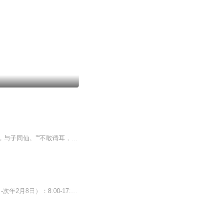
【内容简介】“执子之手，与子偕老，不过是凡人的美好心愿。”“我所愿，不过是，执子之手，与子同仙。”“不敢请耳，固所愿也。”——我只是不敢请求，其实这本来就是我的愿望。【作者/主播简介】作者：冬雪傲梅，网络小说作家。主播：瑰玉德业有声交流【...
音频来源于链景旅行 地址 池州市石台县仁里镇杜村 票价描述 暂无 开放时间 淡季（12月1日-次年2月8日）：8:00-17:00；旺季（3月1日-11月30日）7:30-17:30。 乘车信息 自驾车（1）从池州殷汇高速向正东方向行驶，沿G318行驶后向右转。（2）行驶4.3公里，左...