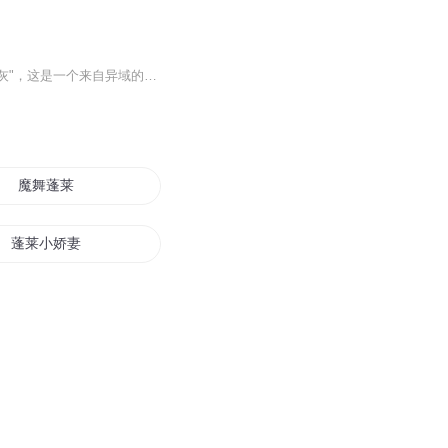
武林巨擘天下堡堡主韦长歌在自己的生日那天得到了挚友苏家公子苏妄言送的奇异宝贝--"劫灰"，这是一个来自异域的灵异宝物，它的出现证明了江湖上流传着的异域宝藏的确存在。世人垂涎的不仅是那里取之不尽的奇珍异宝，更向往的是那里有关生死的惊人的秘密。秘密究竟由谁为揭开? 独行陌上的惊艳丽人、无疾猝死他乡的花和尚、熊熊烈火中的生死夫妻、永远也长不大的幼童--种种古怪，层层迷雾，最终都指向三十年前月夜下那一场悚影迷踪。顾晋之和凤楚夫妇二人是否真的去过宝藏?死亡的脚步为何始终如影随形?下一个死者将是谁?真正的顾夫人现在身在何处?是谁在幕后操纵着这一切?步步逼近谜底的韦长歌和苏妄言能否安然无恙?案件能否真相大白…… 作品直面人性善恶，作者用律师的推理思维和国学的深厚功底营造了一个奇异的悬疑世界，情节在悬念中起伏游移，令人震撼。 世上有没有永远忠诚的朋友，永不褪色的感情，不可摧折的勇气，不可消磨的意志，不可冷却的热血，以及永不破灭的希望?
魔舞蓬莱
蓬莱小娇妻
蓬莱人的无限之旅
蓬莱阵皇
蓬莱手札