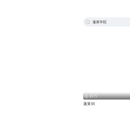
蓬莱学院
8375
蓬莱间