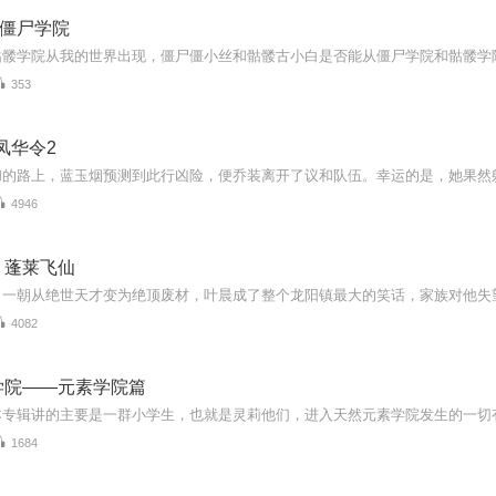
&僵尸学院
353
凤华令2
4946
：蓬莱飞仙
4082
学院——元素学院篇
1684