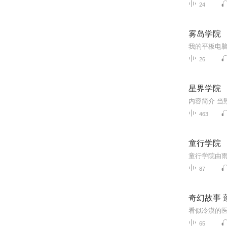
24
雾岛学院
我的平板电脑
26
星界学院
463
童行学院
87
奇幻故事 
看似冷漠的
65