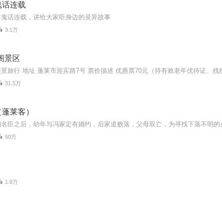
鬼话连载
莱鬼话连载，讲给大家听身边的灵异故事
3.1万
阁景区
31.5万
（蓬莱客）
50万
1.8万