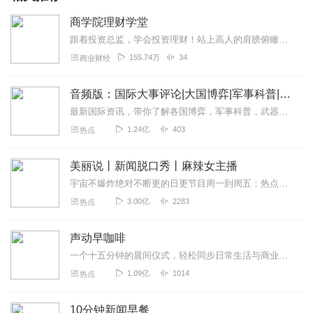
商学院理财学堂
跟着投资总监，学会投资理财！站上高人的肩膀俯瞰股市的起伏。1.解密资本市场：从小白入门、到资本市场完整解读、到股市历史发展及变迁，站在投资总监的视角，带你全...
155.74万
34
商业财经
音频版：国际大事评论|大国博弈|军事科普|科技讲解
最新国际资讯，带你了解各国博弈，军事科普，武器博览。本专辑为听风的蚕原创专辑，本专辑将为您介绍军事科普和国际动态和热点大事，通过独家解读，为您理清热点之下的脉络...
1.24亿
403
热点
美丽说丨新闻脱口秀丨麻辣女主播
宇宙不爆炸绝对不断更的日更节目周一到周五：热点新闻一锅端周末：听众投稿话题探讨随便闲聊>>>不知道怎么进主播橱窗购买零食的点击我哟，点我点我！<<<马栏山...
3.00亿
2283
热点
声动早咖啡
一个十五分钟的晨间仪式，轻松同步日常生活与商业世界。这是一档由声动活泼出品的清晨播客节目，在工作日的早晨，为你带来与日常生活息息相关的商业科技轻解读，开启能量满...
1.09亿
1014
热点
10分钟新闻早餐