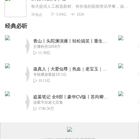
每天提供人工精选新鲜、有价值的新闻资讯早餐，涵盖国内社会热点、财经科技大事、国际时事风云。每天10分钟，畅晓天下事！
5.54亿
1526
热点
经典必听
青山丨头陀渊演播丨轻松搞笑丨重生穿越丨古代权谋丨VIP免费 | 多人有声剧
主播粉丝1659万
11.36亿
蛊真人｜大爱仙尊｜热血｜老宝玉｜多人VIP免费有声剧
专辑播放量超19.1亿
19.11亿
盗墓笔记 全8部丨豪华CV版丨苏尚卿&边江 领衔 多人有声剧丨冠声文化丨南派三叔
连载节目超七百集
1740.56万