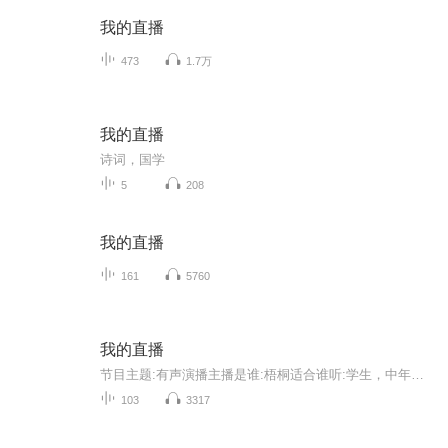
我的直播
473
1.7万
我的直播
诗词，国学
5
208
我的直播
161
5760
我的直播
节目主题:有声演播主播是谁:梧桐适合谁听:学生，中年人主播的话:一个热爱有声的人，怀揣了几十年的梦想，终于迈出了向梦想出发的第一步，我们一起成长，加油
103
3317