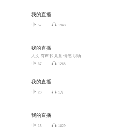
我的直播
57
1948
我的直播
人文 有声书 儿童 情感 职场
37
1268
我的直播
26
1万
我的直播
13
1029