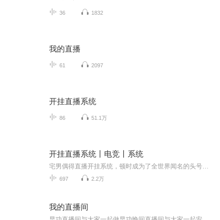
36
1832
我的直播
61
2097
开挂直播系统
86
51.1万
开挂直播系统丨电竞丨系统
宅男偶得直播开挂系统，顿时成为了全世界闻名的头号开挂玩家！直播时：大龙都是我小弟，出门六神装你见过了吗？直播开挂凝聚人气越多，现实便变得越强！
697
2.2万
我的直播间
早功直播间与大家一起做早功晚间直播间与大家一起安静入眠