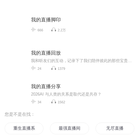
我的直播脚印
666
2.2万
我的直播回放
我和听友们的互动，记录下了我们陪伴彼此的那些宝贵时光～～
24
1379
我的直播分享
2026AI 与人类的关系是取代还是共存？
34
1562
您是不是在找：
重生直播系统
最强直播间
无尽直播