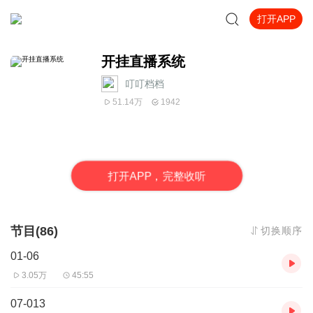
打开APP
开挂直播系统
叮叮档档
51.14万
1942
打
开
A
P
P，完整收听
节目(86)
切换顺序
01-06
3.05万
45:55
07-013