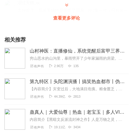
泪过无痕_oc
太好听了。我从天猫精灵里听了四遍，862集一次（只有这一
些）
查看更多评论
回复
2020-08-29
5
相关推荐
水逆退散1
原来的怎么了？换了ID?
山村神医：直播修仙，系统觉醒后富甲三界｜系统开挂逆袭｜直播爽点密集
回复
2020-12-29
4
穷山恶水的山沟里，暴雨劈开了少年家漏雨的房梁。他指着天幕怒喝三声，掌心突然浮现带血的古篆纹印。邪医禁术在血脉中苏醒，能辨百草可断生死。恶霸抢地？银针封穴让他跪...
2.90万
135
有声书
微笑勾起嘴角的忧伤
6666666666
第九特区丨头陀渊演播丨搞笑热血都市丨伪戒丨VIP免费多人有声剧
回复
2020-12-13
4
【内容简介】灾变过后，大地满目疮痍。粮食匮乏，资源紧俏，局势混乱……一位从待规划区杀出来的青年，背对着漫天黄沙，孤身来到九区谋生，却不曾想偶然结识三五好友，一念...
44.39亿
2813
有声书
胖子177
主播本来看到你只更新了80多级本来还想养肥了在听，没注
蛊真人｜大爱仙尊｜热血｜老宝玉｜多人VIP免费有声剧
意开一级的时间让我这个星期闹书荒
内容简介【黑暗文反派流封神之作】人是万物之灵，蛊是天地真精。一个穿越者不断重生的故事。一个养蛊、炼蛊、用蛊的奇特世界。配音组（男角色）老宝玉旁白...
回复
2020-09-04
4
19.11亿
3434
有声书