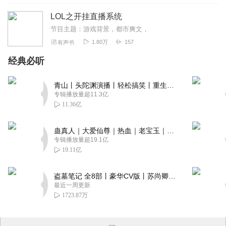
原神丶
LOL之开挂直播系统
原来的那个怎么没了！！！
节目主题：游戏背景，都市爽文，
回复
2020-08-27
3
1.80万
157
有声书
经典必听
速度感觉
几个女主 几个女主 几个女主
青山丨头陀渊演播丨轻松搞笑丨重生穿越丨古代权谋丨VIP免费 | 多人有声剧
回复
2022-08-16
2
专辑播放量超11.3亿
11.36亿
你好003
作者真良心这么好听的书这人不要会员不要收费是免费的书
蛊真人｜大爱仙尊｜热血｜老宝玉｜多人VIP免费有声剧
良心作者
专辑播放量超19.1亿
19.11亿
回复
2021-10-23
2
盗墓笔记 全8部丨豪华CV版丨苏尚卿&边江 领衔 多人有声剧丨冠声文化丨南派三叔
北城南笙_yh
最近一周更新
十分支持一下 多更新一点
1723.87万
回复
2020-12-26
2