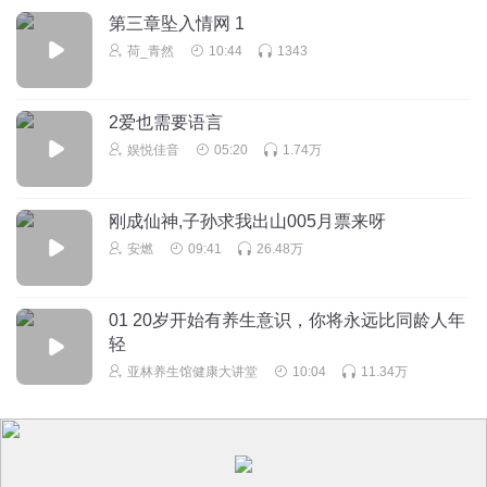
第三章坠入情网 1
荷_青然
10:44
1343
2爱也需要语言
娱悦佳音
05:20
1.74万
刚成仙神,子孙求我出山005月票来呀
安燃
09:41
26.48万
01 20岁开始有养生意识，你将永远比同龄人年
轻
亚林养生馆健康大讲堂
10:04
11.34万