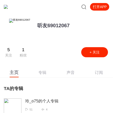
打开APP
听友69012067
5
1
+ 关注
关注
粉丝
主页
专辑
声音
订阅
TA的专辑
玲_o75的个人专辑
51
4