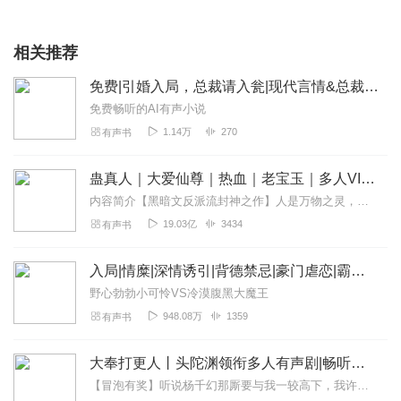
相关推荐
免费|引婚入局，总裁请入瓮|现代言情&总裁&新娘
免费畅听的AI有声小说
1.14万
270
有声书
蛊真人｜大爱仙尊｜热血｜老宝玉｜多人VIP免费有声剧
内容简介【黑暗文反派流封神之作】人是万物之灵，蛊是天地真精。一个穿越者不断重生的故事。一个养蛊、炼蛊、用蛊的奇特世界。配音组（男角色）老宝玉旁白...
19.03亿
3434
有声书
入局|情糜|深情诱引|背德禁忌|豪门虐恋|霸总追妻火葬场|VIP免费|口碑神作
野心勃勃小可怜VS冷漠腹黑大魔王
948.08万
1359
有声书
大奉打更人丨头陀渊领衔多人有声剧|畅听全集|王鹤棣、田曦薇主演影视剧原著|卖报小郎君
【冒泡有奖】听说杨千幻那厮要与我一较高下，我许七安要开始装叉了！快进入声音播放页戳下方输入框，冒个泡偷偷告诉我，我要用哪些诗词才能胜过他？说得好的，有赏！202...