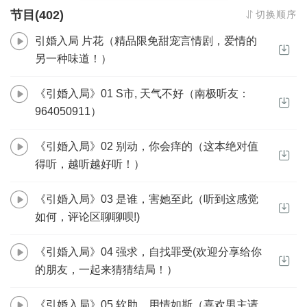
陆初少时爱过一个人，后来那人被慕云深毁了。经年相逢，她对
节目(402)
切换顺序
慕云深说：“慕云深，我不会爱你。”慕云深总以为陆初不爱他，却不
知，那个信誓旦旦说不爱的，却早已病入膏肓。
引婚入局 片花（精品限免甜宠言情剧，爱情的
另一种味道！）
【作者/主播简介】
作者：弄清浅
主播：周沂莹
《引婚入局》01 S市, 天气不好（南极听友：
964050911）
【购买须知】
1、本作品为付费有声书，前60集为免费试听，购买成功后，即可收
《引婚入局》02 别动，你会痒的（这本绝对值
听，可下载重复收听。
得听，越听越好听！）
2、版权归原作者所有，严禁翻录成任何形式，严禁在任何第三方平
台传播，违者将追究其法律责任。
3、如在充值／购买环节遇到问题，您可通过页面右上方按钮，将页
《引婚入局》03 是谁，害她至此（听到这感觉
面分享至微信内使用微信支付完成购买。
如何，评论区聊聊呗!)
4、在购买过程中，如果您有任何问题，可以按以下步骤咨询在线客
服：
《引婚入局》04 强求，自找罪受(欢迎分享给你
第一步：您可在喜马拉雅APP【账号-联系客服】中咨询在线客服；
第二步：如果您无法联系上APP内在线客服，可关注【喜马拉雅
的朋友，一起来猜猜结局！）
APP】公众号，通过下方菜单栏里【我的-在线客服】咨询在线客
服；
《引婚入局》05 软肋，用情如斯（喜欢男主请