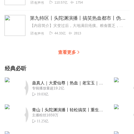
110.57亿
1754
有声书
第九特区丨头陀渊演播丨搞笑热血都市丨伪戒丨VIP免费多人有声剧
【内容简介】灾变过后，大地满目疮痍。粮食匮乏，资源紧俏，局势混乱……一位从待规划区杀出来的青年，背对着漫天黄沙，孤身来到九区谋生，却不曾想偶然结识三五好友，一念...
44.33亿
2813
有声书
查看更多
经典必听
蛊真人｜大爱仙尊｜热血｜老宝玉｜多人VIP免费有声剧
专辑播放量超19.2亿
19.03亿
青山丨头陀渊演播丨轻松搞笑丨重生穿越丨古代权谋丨VIP免费 | 多人有声剧
主播粉丝1659万
11.25亿