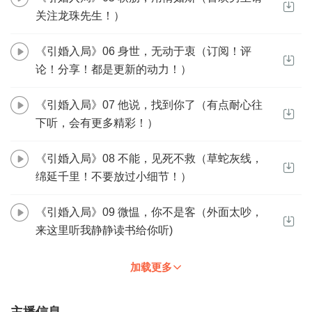
第三步：如果在线客服都未取得联系，也可拨打客服电话：400-
关注龙珠先生！）
838-5616
《引婚入局》06 身世，无动于衷（订阅！评
论！分享！都是更新的动力！）
《引婚入局》07 他说，找到你了（有点耐心往
下听，会有更多精彩！）
《引婚入局》08 不能，见死不救（草蛇灰线，
绵延千里！不要放过小细节！）
《引婚入局》09 微愠，你不是客（外面太吵，
来这里听我静静读书给你听)
加载更多