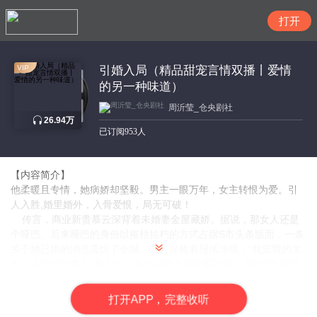
搜索
VIP
引婚入局（精品甜宠言情双播丨爱情
的另一种味道）
周沂莹_仓央剧社
26.94万
已订阅953人
【内容简介】
他柔暖且专情，她病娇却坚毅。男主一眼万年，女主转恨为爱。引
人入胜,婚里婚外，入骨爱恨，局无可破！
传言，商业新贵慕云深背着未婚妻金屋藏娇。据说，那女人还是
个哑巴。后来哑巴的身份以摧枯拉朽的方式占据S市头条版面，一条
关于她已婚的消息震惊了全城。慕云深捻着报纸冷嗤：“我宠我的太
太，关你们屁事！”有人说：慕云深病态地宠着陆初。消息传到陆初
耳中，她淡漠一笑：“他娶我，不过是赎罪。”当夜，慕云深将她困守
双臂之间，声线薄沉:“慕太太，世上罪种无数，刑法各不相当，请
打
开
A
P
P，完整收听
问，你先生何时才能刑满释放？”