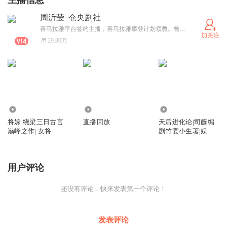
主播信息
周沂莹_仓央剧社
喜马拉雅平台签约主播；喜马拉雅攀登计划领教。曾任凤凰卫视旗下潍坊音乐广播电台主播工作； 曾在中国传媒大学进修配音艺术课程。
加关注
29.80万
788.34万
6.09万
634.01万
将嫁|绕梁三日古言
直播回放
天后进化论|司藤编
巅峰之作| 女将军x
剧竹宴小生著|娱乐
帝王 君臣推拉&双
圈恋爱合约&欢脱
强权谋
爆笑撒糖吃肉
用户评论
还没有评论，快来发表第一个评论！
发表评论