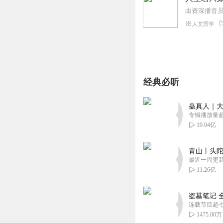
由资深播音
人文国学
经典必听
蛊真人｜大
专辑播放量超1
19.04亿
青山丨头陀
最近一周更
11.26亿
盗墓笔记 
连载节目超
1475.00万