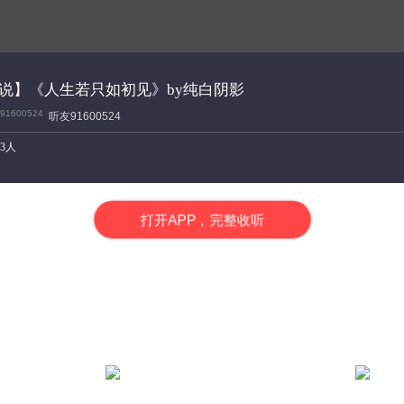
说】《人生若只如初见》by纯白阴影
听友91600524
3人
打
开
A
P
P，完整收听