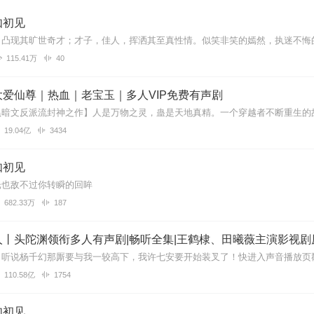
如初见
115.41万
40
爱仙尊｜热血｜老宝玉｜多人VIP免费有声剧
19.04亿
3434
如初见
光也敌不过你转瞬的回眸
682.33万
187
丨头陀渊领衔多人有声剧|畅听全集|王鹤棣、田曦薇主演影视剧
110.58亿
1754
如初见