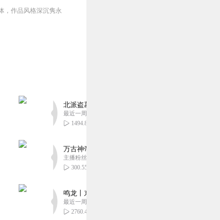
体，作品风格深沉隽永
北派盗墓笔记丨头陀渊出品丨悬疑灵异丨摸金校尉丨
最近一周更新
1494.81万
万古神帝丨玄幻丨热血丨紫襟团队演播丨多人有声
主播粉丝2836万
300.55万
鸣龙丨东方玄幻丨紫襟团队丨轻松搞笑丨多人有声
最近一周更新
2760.45万