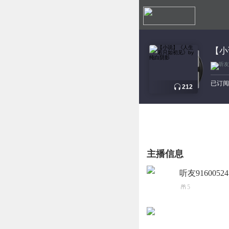
搜索
【小
已订阅
212
主播信息
听友91600524
5