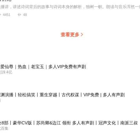
员播讲，讲述诗词背后的故事与诗词本身的解析，独树一帜。朗读与音乐浑然一
4451
48
查看更多
爱仙尊｜热血｜老宝玉｜多人VIP免费有声剧
9.4亿
渊演播丨轻松搞笑丨重生穿越丨古代权谋丨VIP免费 | 多人有声剧
新
全8部丨豪华CV版丨苏尚卿&边江 领衔 多人有声剧丨冠声文化丨南派三叔
七百集