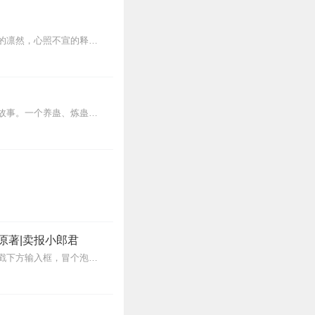
诗人，词人，凸现其旷世奇才；才子，佳人，挥洒其至真性情。似笑非笑的嫣然，执迷不悔的凛然，心照不宣的释然，悲喜交加的恍然……漏风独语，带您走进/古典诗词背后一幕幕...
内容简介【黑暗文反派流封神之作】人是万物之灵，蛊是天地真精。一个穿越者不断重生的故事。一个养蛊、炼蛊、用蛊的奇特世界。配音组（男角色）老宝玉旁白...
原著|卖报小郎君
【冒泡有奖】听说杨千幻那厮要与我一较高下，我许七安要开始装叉了！快进入声音播放页戳下方输入框，冒个泡偷偷告诉我，我要用哪些诗词才能胜过他？说得好的，有赏！202...