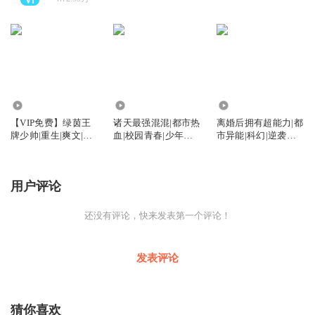
45.77万
2479
2.88万
【VIP免费】绿茵王
诸天最强混混|都市热
离婚后拥有超能力|都
牌少帅|重生|爽文|逆
血|校园青春|少年逆
市异能|科幻|逆袭爽
袭|系统|体育竞技|
袭|免费
文|免多播
【AI多播】
用户评论
还没有评论，快来发表第一个评论！
发表评论
猜你喜欢