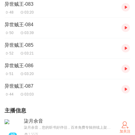
异世贼王-083
48
03:20
异世贼王-084
50
03:39
异世贼王-085
52
03:21
异世贼王-086
51
03:20
异世贼王-087
44
03:03
主播信息
柒月余音
柒月余音，您的听书好伴侣，百本免费专辑持续上架更新中，悬疑恐怖/都市爽文/古/现言情/总裁豪门/玄幻修仙/穿越重生/虚拟网游等等应有尽有，期待小耳朵儿们的光临，免费畅听哦！！
加关注
2.55万