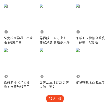
2.87万
2.89万
46.55万
巫女捡到异界书生奇
异界贼王|东方玄幻|
海贼王卡牌氪金系统
遇|穿越|异界
神秘穿越|男频多人播
丨穿越丨综影视丨系
统流丨异界丨
2.86万
322.13万
3966
免费多播《异界追
异界之王｜穿越异界
穿越海贼之百变王者
缉：女警与贼王的奇
大陆 | 爽文
幻之旅》
换一批