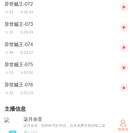
异世贼王-072
42
02:44
异世贼王-073
28
03:43
异世贼王-074
46
03:22
异世贼王-075
53
03:50
异世贼王-076
33
02:24
主播信息
柒月余音
柒月余音，您的听书好伴侣，百本免费专辑持续上架更新中，悬疑恐怖/都市爽文/古/现言情/总裁豪门/玄幻修仙/穿越重生/虚拟网游等等应有尽有，期待小耳朵儿们的光临，免费畅听哦！！
加关注
2.55万