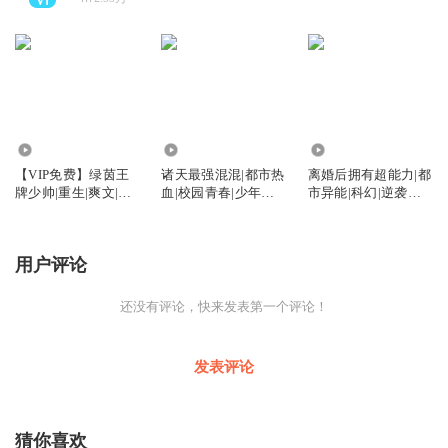
45.54万
1341
2.84万
【VIP免费】绿茵王
诸天最强混混|都市热
离婚后拥有超能力|都
牌少帅|重生|爽文|逆
血|校园青春|少年逆
市异能|科幻|逆袭爽
袭|系统|体育竞技|
袭|免费
文|免多播
【AI多播】
用户评论
还没有评论，快来发表第一个评论！
发表评论
猜你喜欢