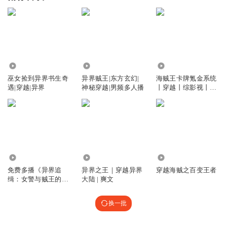
2.87万
2.89万
46.35万
巫女捡到异界书生奇
异界贼王|东方玄幻|
海贼王卡牌氪金系统
遇|穿越|异界
神秘穿越|男频多人播
丨穿越丨综影视丨系
统流丨异界丨
2.86万
322.13万
3966
免费多播《异界追
异界之王｜穿越异界
穿越海贼之百变王者
缉：女警与贼王的奇
大陆 | 爽文
幻之旅》
换一批