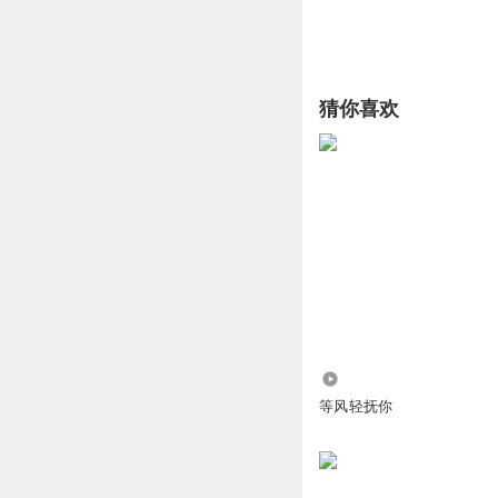
猜你喜欢
3.54万
等风轻抚你