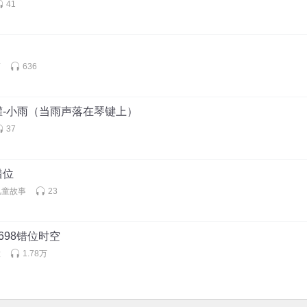
41
曹
636
罐-小雨（当雨声落在琴键上）
37
错位
儿童故事
23
698错位时空
大
1.78万