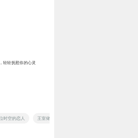
，轻轻抚慰你的心灵
位时空的恋人
王室储蓄
钢琴神座
唯爱不可蓄谋