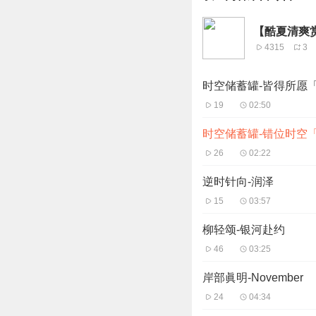
【酷夏清爽
4315
3
时空储蓄罐-皆得所愿
19
02:50
时空储蓄罐-错位时空
26
02:22
逆时针向-润泽
15
03:57
柳轻颂-银河赴约
46
03:25
岸部眞明-November
24
04:34