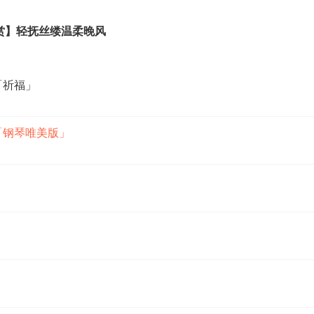
赏】轻抚丝缕温柔晚风
「祈福」
「钢琴唯美版」