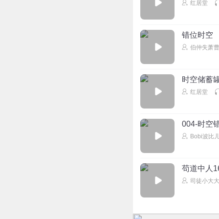
红居堂
错位时空
伯仲失萧
时空储蓄
红居堂
004-时空
Bobi波比
苟道中人1
司徒小大