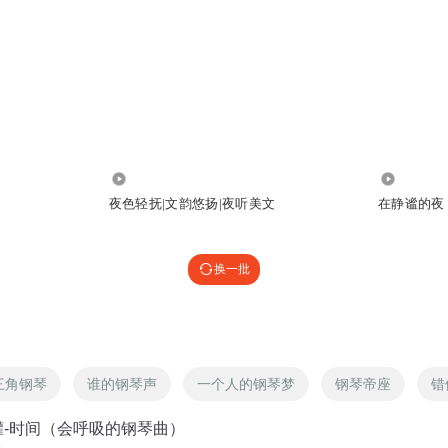
855
806
夜色轻抚|文韵悠扬|夜听美文
在静谧的夜
换一批
三角钢琴
谁的钢琴声
一个人的钢琴梦
钢琴帝座
错
罐-时间（会呼吸的钢琴曲）