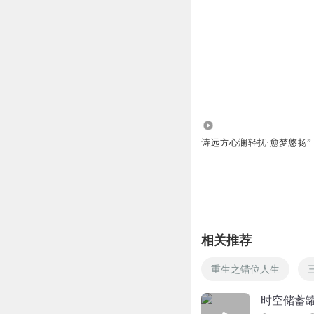
1.18万
诗远方心澜轻抚·愈梦悠扬”
相关推荐
重生之错位人生
时空储蓄