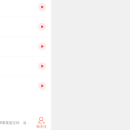
周志良筆名紅居。業餘詩人，專業藝術品經紀人，紅居堂畫廊创办人，大相艺术研究机构秘书长，博寶網書畫鑒定師，遠方文博鑒定師，金亮拍卖公司首席鉴定师。地址：天津市古文化街古玩城4单元2-8电话：18822284684/13072267698
加关注