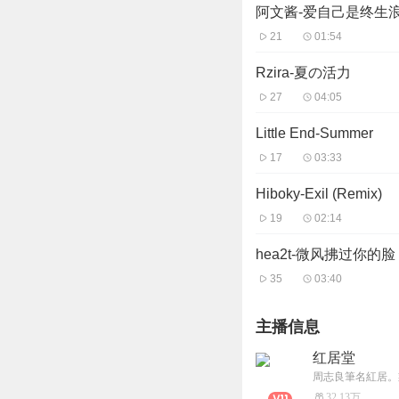
阿文酱-爱自己是终生
21
01:54
Rzira-夏の活力
27
04:05
Little End-Summer
17
03:33
Hiboky-Exil (Remix)
19
02:14
hea2t-微风拂过你的脸
35
03:40
主播信息
红居堂
32.13万