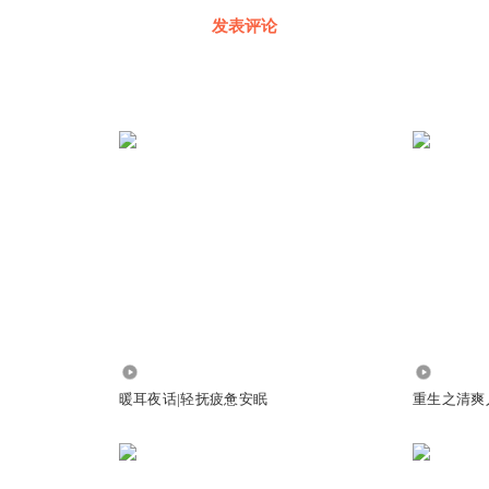
发表评论
5462
9
暖耳夜话|轻抚疲惫安眠
重生之清爽