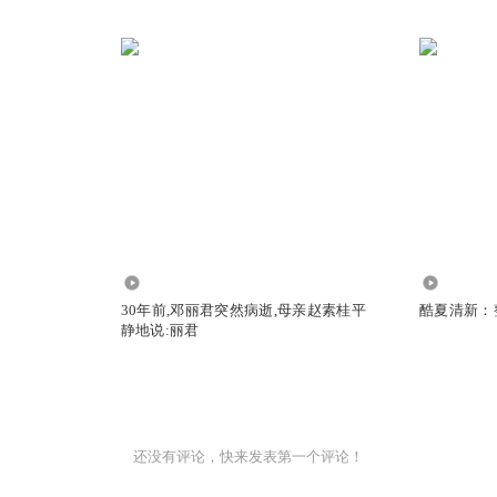
4758
8323
30年前,邓丽君突然病逝,母亲赵素桂平
酷夏清新：
静地说:丽君
还没有评论，快来发表第一个评论！