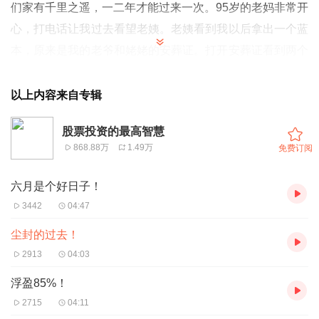
们家有千里之遥，一二年才能过来一次。95岁的老妈非常开
心，打电话让我过去看望老姨。老姨看到我以后拿出一个蓝
本，原来是我的老爷和姥姥的安葬证。打开安葬证看到两个
名字：“梁连财和赵桂兰”。这居然是我第一次知道他们的名
字。
以上内容来自专辑
趁她们聊得热火朝天时，我来到另一个房间问大哥：“哥，
股票投资的最高智慧
咱爸以前有个砚台你还记得在哪不？黑色的长方型的石头做
868.88万
1.49万
免费订阅
的。”哥哥的回答让我非常意外，他说：“不太记得有这样的
东西，我倒是记得咱爸有个四方型的黄色的小铜盒，但是现
六月是个好日子！
在扔哪去了，我也不知道了。”
3442
04:47
我说：“是啊。小时咱们家还有《水浒》、《红楼梦》等小
尘封的过去！
说，现在都不知道哪去了。可能搬家时扔掉了。”其实，我
2913
04:03
问我哥的那个砚台是我爷爷留给我爸的，那很可能是个老物
浮盈85%！
件。可惜，我哥和我都没有当回事。现在已经不知去向了。
2715
04:11
我哥提到的那个四方的黄色小铜盒是民国铜墨盒，其实现在