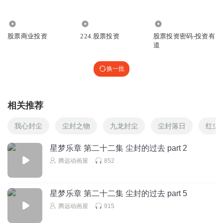
528
1.29万
7281
股票商业投资
224.股票投资
股票投资密码-投资有
道
换一批
相关推荐
我心封尘
尘封之物
九龙封尘
尘封落日
红尘
星梦乐章 第二十二集 尘封的过去 part 2
腾远动画屋
852
星梦乐章 第二十二集 尘封的过去 part 5
腾远动画屋
915