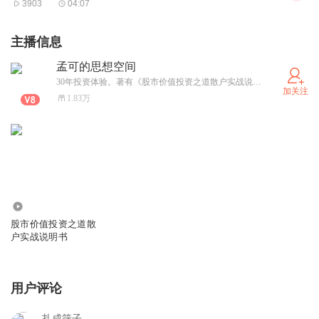
3903
04:07
天我三咸鱼购买的铜币。这都是让我开心的事情。人生要尽
力活得精彩，没有精彩我们就去营造。
主播信息
刚刚，我看了眼孔夫子网上售卖的《铁板神数》的标价，居
孟可的思想空间
然高到38万！这个价格太离谱了。买了这本书以后如果真的
30年投资体验。著有《股市价值投资之道散户实战说明书》
加关注
能预测未来，那么就是380万也不高。问题是看了这本书以
1.83万
后我们也很难知道明天的生死，这样的书就是标价三万八也
不便宜。对于我的实用主义，有位粉丝表达了不同的意见。
他说：“现在的古籍保护，孔网出了很大力量，很多其实就
是全国旧书贩子在废品站抢救下来的，没有这个交易市场，
这些古籍很多都变成纸板变成厕纸了。收藏古籍对很多人来
8.29万
说也是爱好，喜欢书进而爱上古籍，古籍造假相对难的多。
股市价值投资之道散
户实战说明书
现在古籍就是白菜价。孔网就是全国爱好者的聚集地，当然
也是鱼龙混杂。”
用户评论
我承认他说出了事物的另一面。但是，过犹不及，不是什么
古籍都有继承和学习的必要。取其精华，弃其糟粕，永远是
扎成筛子