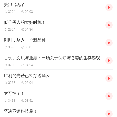
就在我的家中。多年前父亲离世时，大哥亲手把它送给了
头部出现了！
我，现在他完全忘记了。本来我也忘记了，我老婆却没有忘
3224
05:03
记，前些天闲聊时她告诉我，我才知道原来家里还有个父亲
低价买入的大好时机！
留下的铜墨盒。
2924
04:34
现在看来，爷爷的砚台不易找到了。家里已经没有人记得它
刚刚，杀入一个新品种！
在哪里。前两天我问了老妈，老妈根本不记得有这么个砚
3585
05:01
台。如果我母亲屋里找不到，那么它真的就从我们家里消失
古玩、文玩与股票：一场关于认知与贪婪的生存游戏
了。好在我已经开始总结教训，把家里的老物件都放在档案
3705
04:54
盒和档袋袋里专门存放，并告知儿子不要抛弃，至少未来几
十年它们应该会保存得很好。
胜利的光芒已经穿透乌云！
从长久看注定一切都会灰飞湮灭，但是我们作为凡夫俗子，
3385
03:04
总是想尽力给后代留下一点点情感的寄托。这就是明知不可
太可怕了！
为而为之。唉，生而为人，总是无法做到绝对的理性。
3438
03:51
中午，孔网直播室终于回复了，表示看到了我的邮寄地址。
坚决不追科技股！
未来几天我会收到来自孔网的一本新书，还有三十多枚前些