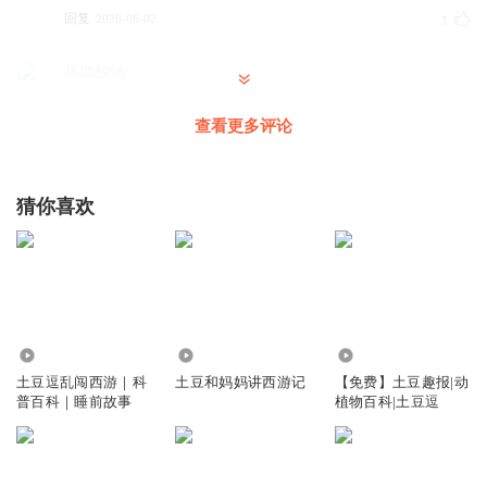
回复
2026-06-02
1
坏血酸钠
`
查看更多评论
回复
2026-06-02
0
笑哈哈哈哈啦
猜你喜欢
3
回复
2026-06-26
0
挨踢攻城狮w
1
回复
1501.12万
1902
238.94万
2026-06-02
0
土豆逗乱闯西游｜科
土豆和妈妈讲西游记
【免费】土豆趣报|动
普百科｜睡前故事
植物百科|土豆逗