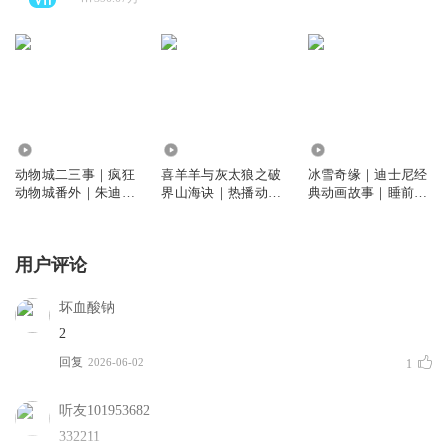
201.31万
77.56万
3060.71万
动物城二三事｜疯狂
喜羊羊与灰太狼之破
冰雪奇缘｜迪士尼经
动物城番外｜朱迪尼
界山海诀｜热播动画
典动画故事｜睡前故
克小时候｜睡前故事
｜羊村守护者13｜天
事
马座动画
用户评论
坏血酸钠
2
回复
2026-06-02
1
听友101953682
332211