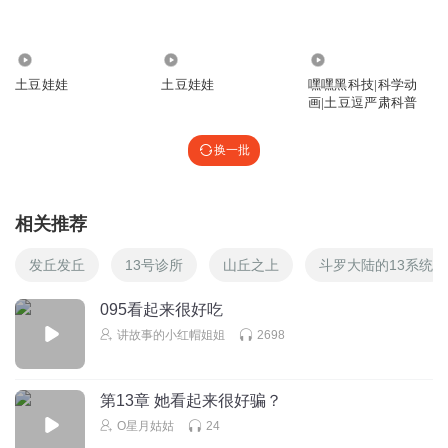
2.81万
2.74万
30.10万
土豆娃娃
土豆娃娃
嘿嘿黑科技|科学动
画|土豆逗严肃科普
换一批
相关推荐
发丘发丘
13号诊所
山丘之上
斗罗大陆的13系统
095看起来很好吃
讲故事的小红帽姐姐
2698
第13章 她看起来很好骗？
O星月姑姑
24