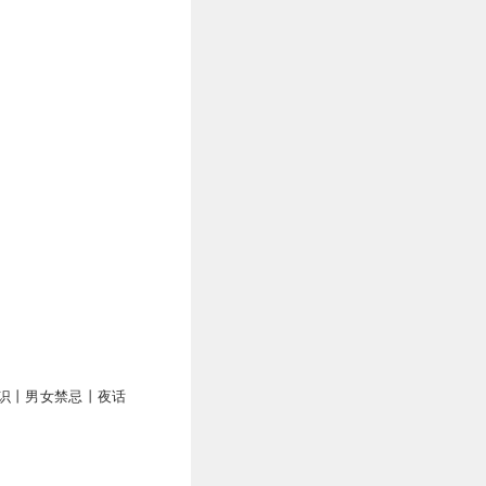
识丨男女禁忌丨夜话