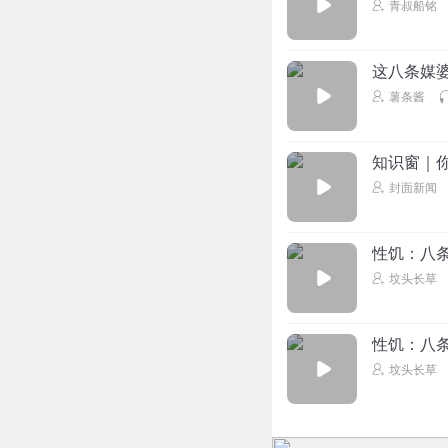
青叔船铭
这八条媒
薯条酱
知识窗｜
封面新闻
性饥：八
坟头长草
性饥：八
坟头长草