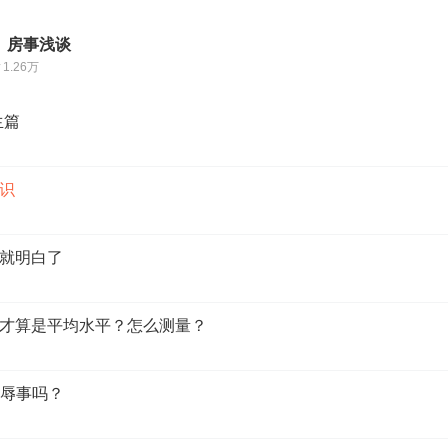
丨房事浅谈
1.26万
生篇
识
就明白了
才算是平均水平？怎么测量？
羞辱事吗？