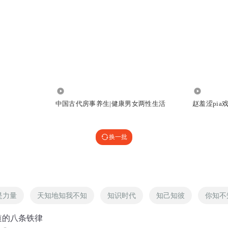
2832
3011
中国古代房事养生|健康男女两性生活
赵羞涩pia
换一批
是力量
天知地知我不知
知识时代
知己知彼
你知不
道的八条铁律