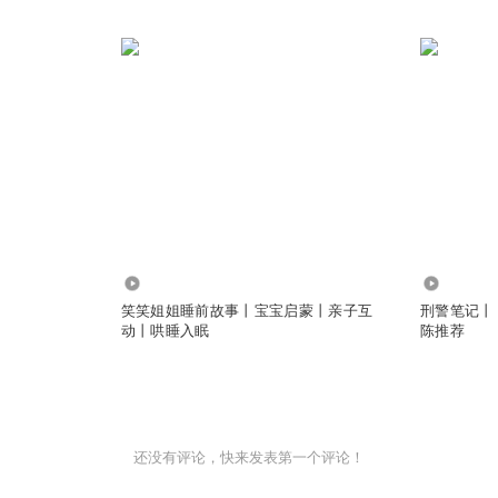
4.25万
47.26万
笑笑姐姐睡前故事丨宝宝启蒙丨亲子互
刑警笔记丨
动丨哄睡入眠
陈推荐
还没有评论，快来发表第一个评论！