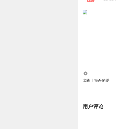
750.69万
出轨丨扼杀的爱
用户评论