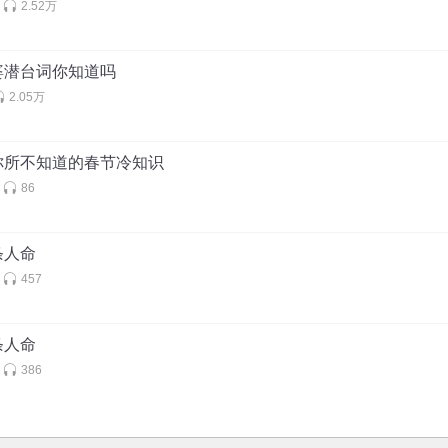
2.52万
婆潜台词你知道吗
2.05万
你所不知道的春节冷知识
86
条人命
457
条人命
386