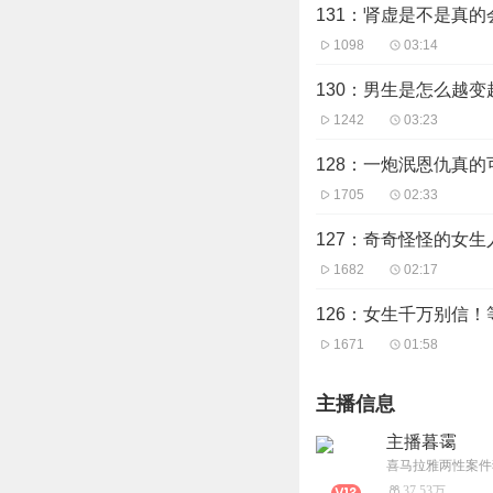
131：肾虚是不是真的
1098
03:14
130：男生是怎么越变
1242
03:23
128：一炮泯恩仇真的
1705
02:33
127：奇奇怪怪的女
1682
02:17
126：女生千万别信
1671
01:58
主播信息
主播暮霭
喜马拉雅两性案件
37.53万