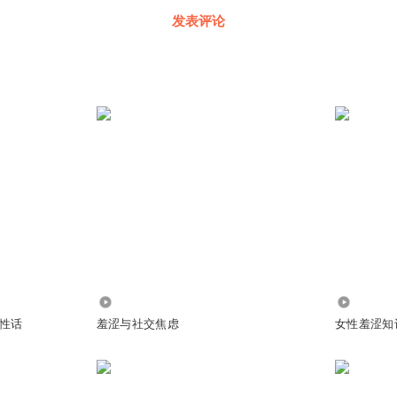
发表评论
3001
106.44万
性话
羞涩与社交焦虑
女性羞涩知