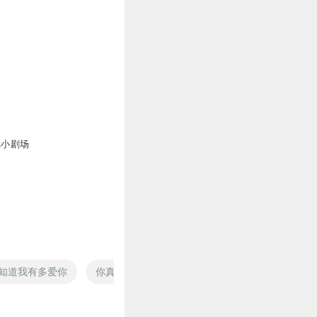
戏小剧场
知道我有多爱你
你真的知道吗
斗罗之知识至上
我只知