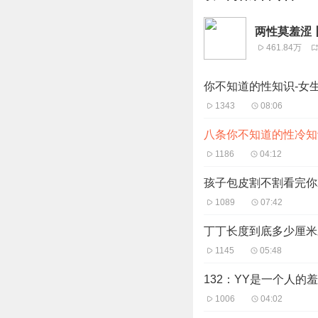
两性莫羞涩
461.84万
你不知道的性知识-女
1343
08:06
八条你不知道的性冷知
1186
04:12
孩子包皮割不割看完你
1089
07:42
丁丁长度到底多少厘米
1145
05:48
132：YY是一个人的
1006
04:02