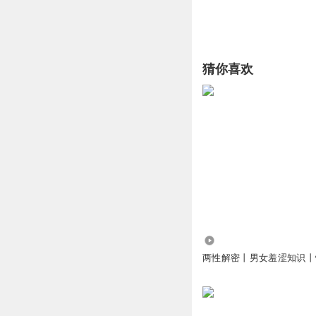
猜你喜欢
5974
两性解密丨男女羞涩知识丨