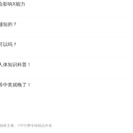
会影响X能力
越短的？
可以吗？
生人体知识科普！
！等中奖就晚了！
独家主播，VIP付费专辑精品作者