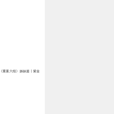
《重案六组》姊妹篇丨紫金