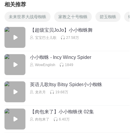
相关推荐
未来世界大战母蜘蛛
家教之十号蜘蛛
碧玉蜘蛛
蜘
【超级宝贝JoJo】小小蜘蛛舞
宝宝巴士儿歌
27.58万
小小蜘蛛 - Incy Wincy Spider
WowEnglish
1849
英语儿歌Itsy Bitsy Spider小小蜘蛛
龙衣月
19.68万
【肉包来了】小小蜘蛛侠 02集
肉包来了
6.40万