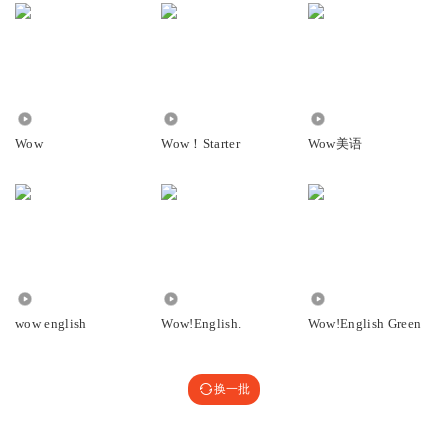
1.01万
4852
5796
Wow
Wow！Starter
Wow美语
46.31万
1.25万
7749
wow english
Wow!English.
Wow!English Green
换一批