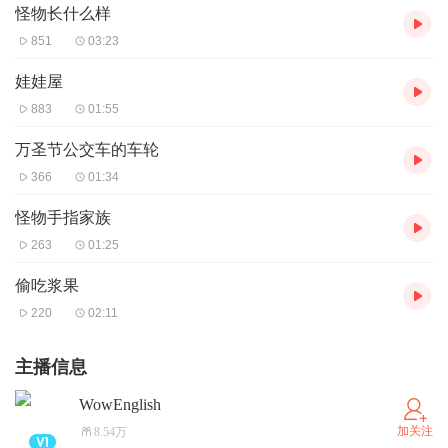
怪物长什么样
851
03:23
娃娃屋
883
01:55
万圣节公交车的车轮
366
01:34
怪物手指家族
263
01:25
偷吃浆果
220
02:11
主播信息
WowEnglish
加关注
8.54万