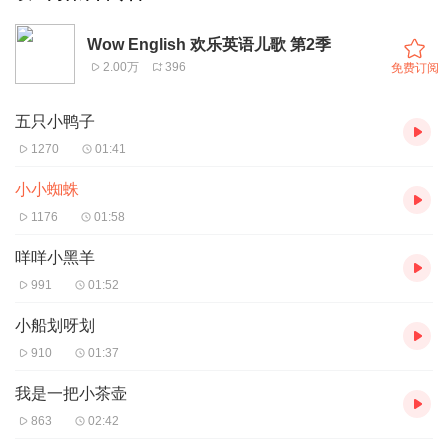
Wow English 欢乐英语儿歌 第2季
2.00万
396
免费订阅
五只小鸭子
1270
01:41
小小蜘蛛
1176
01:58
咩咩小黑羊
991
01:52
小船划呀划
910
01:37
我是一把小茶壶
863
02:42