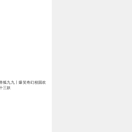
兽狐九九丨爆笑奇幻校园欢
十三妖