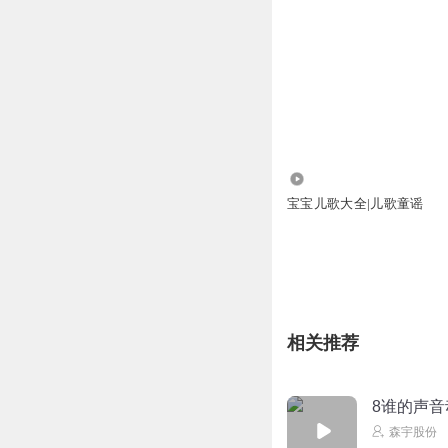
1420.26万
宝宝儿歌大全|儿歌童谣
相关推荐
8谁的声
森宇股份