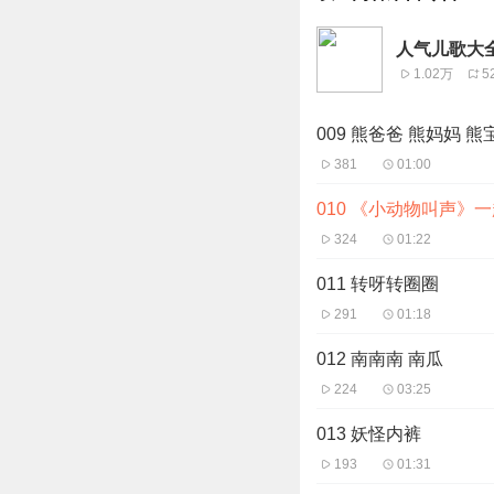
人气儿歌大
1.02万
5
009 熊爸爸 熊妈妈 
381
01:00
010 《小动物叫声》
324
01:22
011 转呀转圈圈
291
01:18
012 南南南 南瓜
224
03:25
013 妖怪内裤
193
01:31