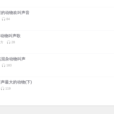
里的动物欢叫声音
84
 动物叫声歌
官方
28
然混杂动物叫声
183
叫声最大的动物(下)
119