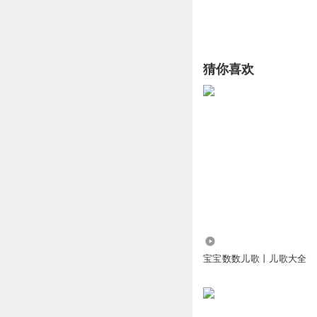
猜你喜欢
62.07万
宝宝数数儿歌丨儿歌大全