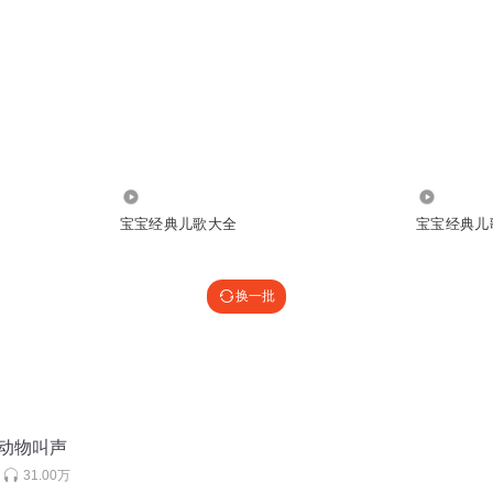
91.54万
7.30万
宝宝经典儿歌大全
宝宝经典儿
换一批
音动物叫声
31.00万