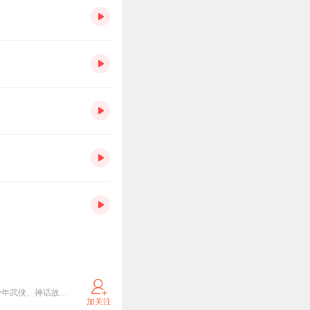
欢迎来到「十三妖仙学院」！ 这里是专为6-15岁小仙君打造的奇幻故事世界！ 在这里，你可以： 畅听少年武侠、神话故事、爆笑日常、奇幻冒险故事…… 关注主播，马上订阅，解锁专属仙力，结交同道仙友，开启属于你的传奇篇章！ QQ仙友群已开放，快搜索【十三妖仙学院】，加入我们一起修炼吧！
加关注