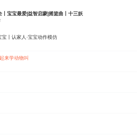
全丨宝宝最爱|益智启蒙|摇篮曲丨十三妖
2
熊宝宝丨认家人·宝宝动作模仿
一起来学动物叫