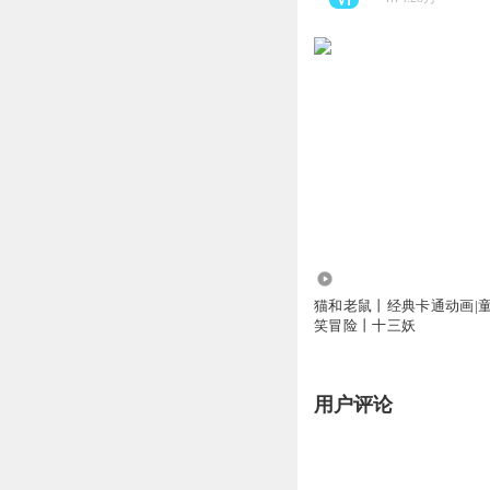
14.99万
猫和老鼠丨经典卡通动画|童
笑冒险丨十三妖
用户评论