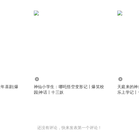
69.82万
2.26万
年喜剧|爆
神仙小学生：哪吒悟空变形记丨爆笑校
天庭来的神
园|神话丨十三妖
乐上学记丨
还没有评论，快来发表第一个评论！