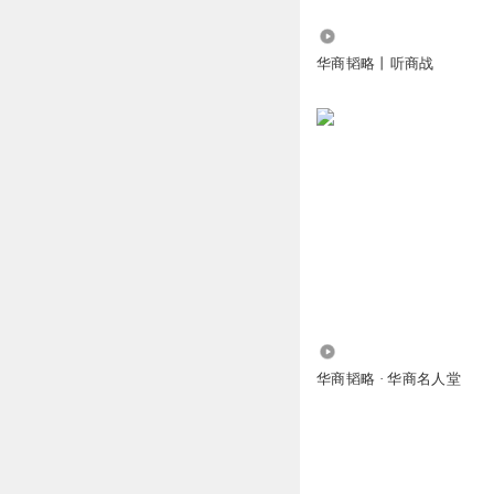
1325.54万
华商韬略丨听商战
115.89万
华商韬略 · 华商名人堂