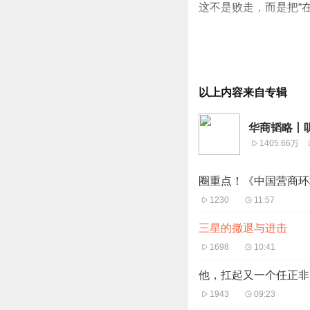
这不是败走，而是把“在
音频文字全文，欢迎关注华商
以上内容来自专辑
华商韬略丨
1405.66万
圈重点！《中国营商环
1230
11:57
三星的撤退与进击
1698
10:41
他，扛起又一个任正非
1943
09:23