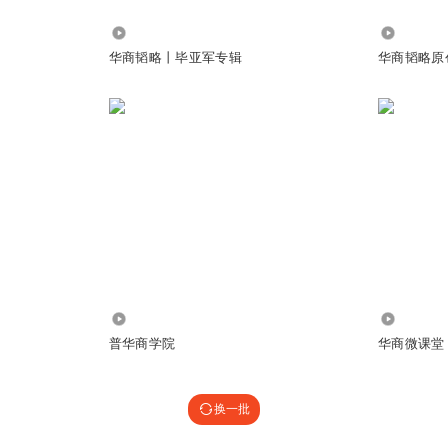
6128
23.69万
华商韬略丨毕亚军专辑
华商韬略原
7746
1.49万
普华商学院
华商微课堂
换一批