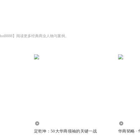
stl8888】阅读更多经典商业人物与案例。
407.32万
115.89万
定乾坤：50大华商领袖的关键一战
华商韬略 ·