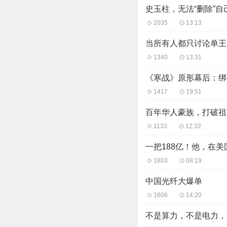
史玉柱，无法“删除”自
2035
13:13
当所有人都只讨论单王
1340
13:31
《寒战》原形幕后：绑
1417
19:51
百年华人豪族，打破祖
1133
12:32
一把188亿！他，在
1803
08:19
中国光纤大爆单
1606
14:20
不是算力，不是电力，