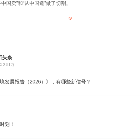
中国卖”和“从中国造”做了切割。
韬略公众号（hstl8888）获取。
听头条
2.51万
境发展报告（2026）》，有哪些新信号？
时刻！