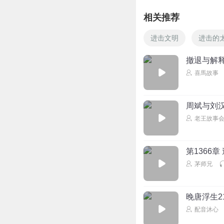
相关推荐
进击文明
进击的
撤退与解
喜馬故事
周斌与刘汉
老王故事会
第1366
茅师兄
晚唐浮生2
配音沐心