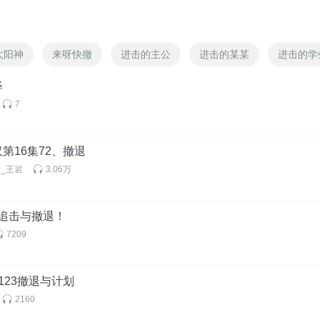
太阳神
来呀快撤
进击的主公
进击的某某
进击的学
释
7
第16集72、撤退
_王岩
3.06万
章 追击与撤退！
7209
123撤退与计划
2160