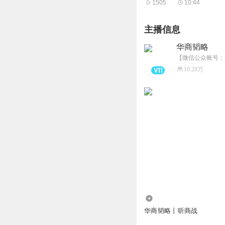
1505
10:44
主播信息
华商韬略
【微信公众账号：h
10.28万
1325.54万
华商韬略丨听商战