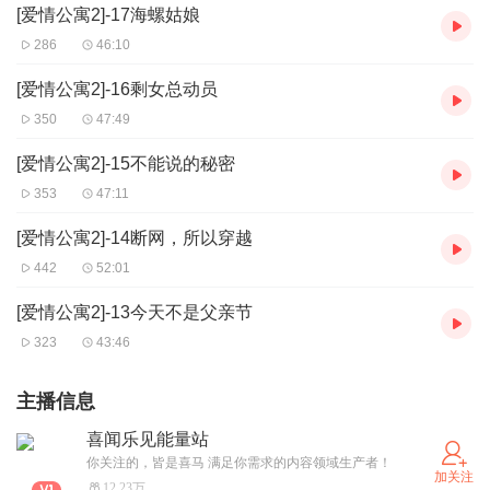
[爱情公寓2]-17海螺姑娘
286
46:10
[爱情公寓2]-16剩女总动员
350
47:49
[爱情公寓2]-15不能说的秘密
353
47:11
[爱情公寓2]-14断网，所以穿越
442
52:01
[爱情公寓2]-13今天不是父亲节
323
43:46
主播信息
喜闻乐见能量站
你关注的，皆是喜马 满足你需求的内容领域生产者！
加关注
12.23万