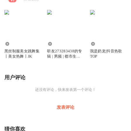
41.77万
2.77万
15.36万
黑丝制服美女跳舞集
听友273283438的专
我是奶龙|抖音热歌
丨美女热舞丨JK
辑 | 男频 | 都市生活 |
TOP
免费
用户评论
还没有评论，快来发表第一个评论！
发表评论
猜你喜欢