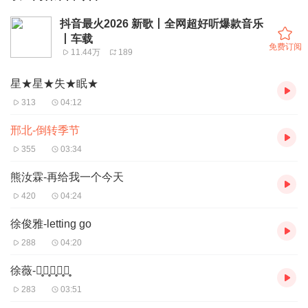
抖音最火2026 新歌丨全网超好听爆款音乐
丨车载
免费订阅
11.44万
189
星★星★失★眠★
313
04:12
邢北-倒转季节
355
03:34
熊汝霖-再给我一个今天
420
04:24
徐俊雅-letting go
288
04:20
徐薇-七̥月̥七̥日̥晴̥
283
03:51