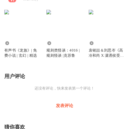
10.94万
10.76万
1.33万
有声书《龙族》| 免
规则类怪谈：4016 |
袁铭喆＆刘思岑《高
费小说 | 玄幻 | 精选
规则怪谈 |克苏鲁
冷和尚 X 潇洒侯受》
古风| 强强 | 精选
用户评论
还没有评论，快来发表第一个评论！
发表评论
猜你喜欢