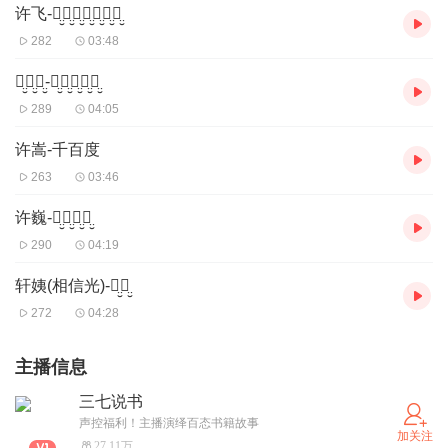
许飞-父̤̮亲̤̮写̤̮的̤̮散̤̮文̤̮诗̤̮
282
03:48
许̤̮慧̤̮欣̤̮-七̤̮月̤̮七̤̮日̤̮晴̤̮
289
04:05
许嵩-千百度
263
03:46
许巍-曾̤̮经̤̮的̤̮你̤̮
290
04:19
轩姨(相信光)-缺̤̮氧̤̮
272
04:28
主播信息
三七说书
声控福利！主播演绎百态书籍故事
加关注
27.11万