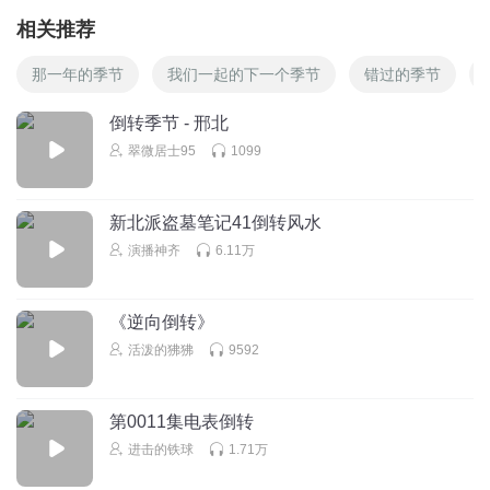
相关推荐
那一年的季节
我们一起的下一个季节
错过的季节
倒转季节 - 邢北
翠微居士95
1099
新北派盗墓笔记41倒转风水
演播神齐
6.11万
《逆向倒转》
活泼的狒狒
9592
第0011集电表倒转
进击的铁球
1.71万