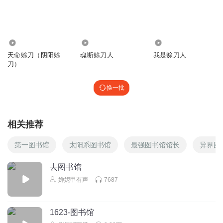
145.93万
3085
92.85万
天命赊刀（阴阳赊
魂断赊刀人
我是赊刀人
刀）
换一批
相关推荐
第一图书馆
太阳系图书馆
最强图书馆馆长
异界图
去图书馆
婵妮甲有声
7687
1623-图书馆