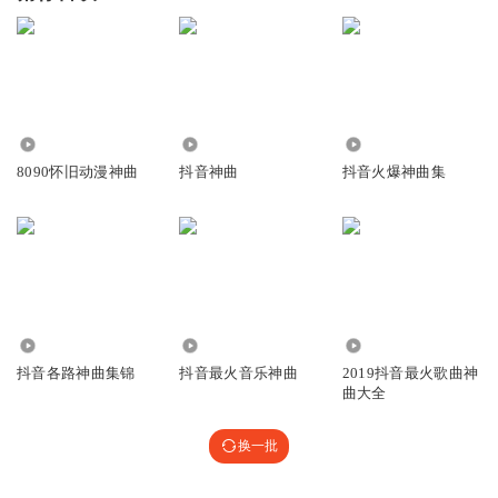
4326
309
111.17万
8090怀旧动漫神曲
抖音神曲
抖音火爆神曲集
14.67万
9.32万
16.30万
抖音各路神曲集锦
抖音最火音乐神曲
2019抖音最火歌曲神
曲大全
换一批