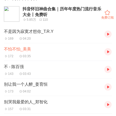
抖音怀旧神曲合集｜历年年度热门流行音乐
大全丨免费听
免费订阅
5.85万
110
不是因为寂寞才想你_T.R.Y
169
04:20
不怕不怕_美美
172
03:35
不 - 陈百强
143
03:43
别让我一个人醉_姜育恒
173
04:02
别哭我最爱的人_郑智化
157
03:31