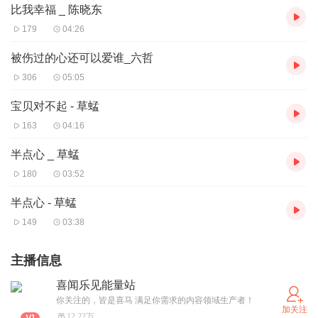
比我幸福 _ 陈晓东
179
04:26
被伤过的心还可以爱谁_六哲
306
05:05
宝贝对不起 - 草蜢
163
04:16
半点心 _ 草蜢
180
03:52
半点心 - 草蜢
149
03:38
主播信息
喜闻乐见能量站
你关注的，皆是喜马 满足你需求的内容领域生产者！
加关注
12.22万