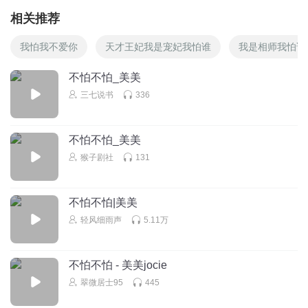
相关推荐
我怕我不爱你
天才王妃我是宠妃我怕谁
我是相师我怕谁
不怕不怕_美美
三七说书
336
不怕不怕_美美
猴子剧社
131
不怕不怕|美美
轻风细雨声
5.11万
不怕不怕 - 美美jocie
翠微居士95
445