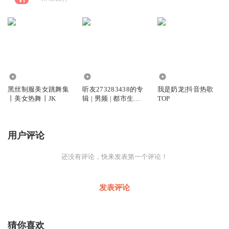
41.46万
2.77万
15.36万
黑丝制服美女跳舞集
听友273283438的专
我是奶龙|抖音热歌
丨美女热舞丨JK
辑 | 男频 | 都市生活 |
TOP
免费
用户评论
还没有评论，快来发表第一个评论！
发表评论
猜你喜欢