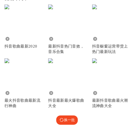
1.35万
53.53万
2534
抖音歌曲最新2020
最新抖音热门音效，
抖音橱窗运营带货上
音乐合集
热门最新玩法
163.27万
280.10万
7.66万
最火抖音歌曲最新流
抖音最新最火爆歌曲
最新抖音歌曲最火潮
行神曲
大全
流神曲大全
换一批