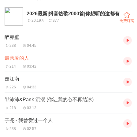
2026最新|抖音热歌2000首|你想听的这都有
20.19万
377
免费订阅
醉赤壁
238
04:45
最亲爱的人
214
03:42
走江南
226
04:33
邹沛沛&Pank-沉溺 (你让我的心不再结冰)
218
03:13
子尧 - 我曾爱过一个人
238
02:57