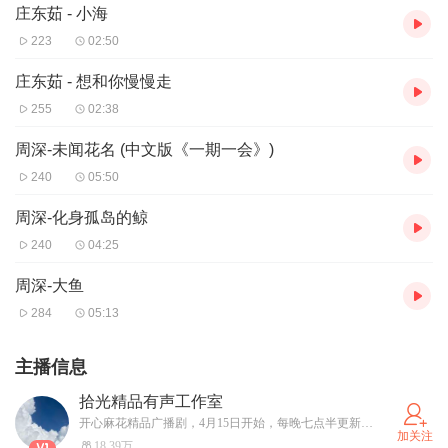
庄东茹 - 小海
223
02:50
庄东茹 - 想和你慢慢走
255
02:38
周深-未闻花名 (中文版《一期一会》)
240
05:50
周深-化身孤岛的鲸
240
04:25
周深-大鱼
284
05:13
主播信息
拾光精品有声工作室
开心麻花精品广播剧，4月15日开始，每晚七点半更新，欢迎大家订阅收听！
加关注
18.39万