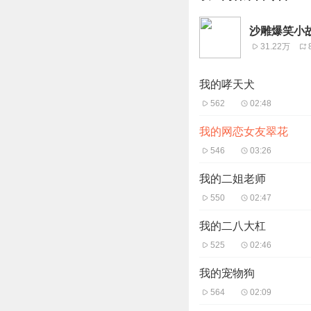
沙雕爆笑小
31.22万
我的哮天犬
562
02:48
我的网恋女友翠花
546
03:26
我的二姐老师
550
02:47
我的二八大杠
525
02:46
我的宠物狗
564
02:09