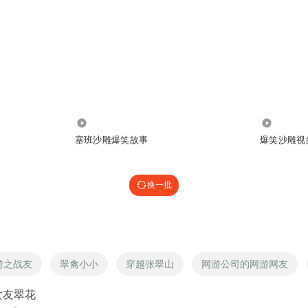
740
2.16万
塞班沙雕爆笑故事
爆笑沙雕视
换一批
游之战友
翠禽小小
穿越张翠山
网游公司的网游网友
女友翠花