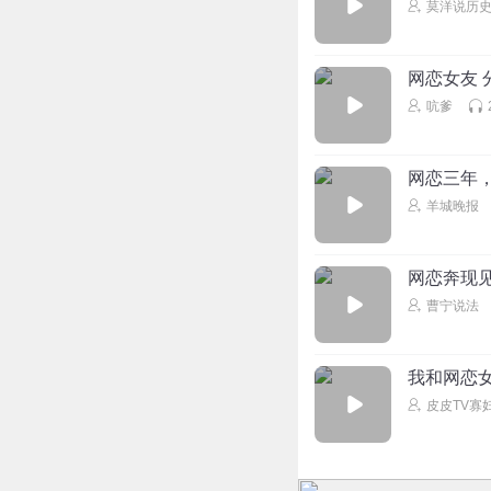
莫洋说历
网恋女友 
吭爹
网恋三年
羊城晚报
网恋奔现见
曹宁说法
我和网恋
皮皮TV寡