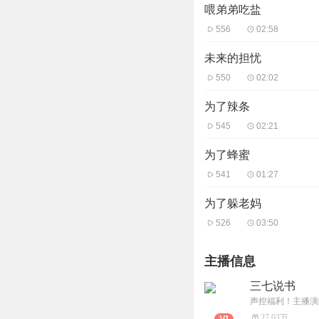
喂弟弟吃盐
556
02:58
未来的担忧
550
02:02
为了辣条
545
02:21
为了蜂蜜
541
01:27
为了躲老妈
526
03:50
主播信息
三七说书
声控福利！主播演
27.03万