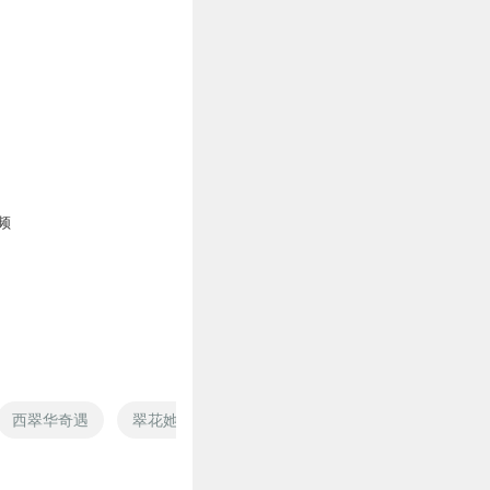
频
西翠华奇遇
翠花她娘是俺妻
我的网友是神仙
重生之