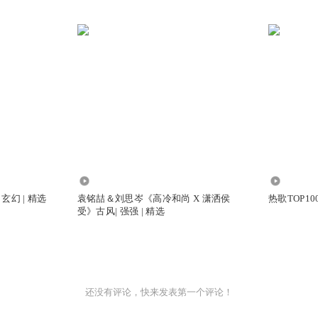
1.30万
21.45万
玄幻 | 精选
袁铭喆＆刘思岑《高冷和尚 X 潇洒侯
热歌TOP1
受》古风| 强强 | 精选
还没有评论，快来发表第一个评论！