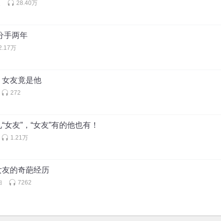
史
28.40万
分手两年
2.17万
，女友竟是他
272
“女友”，“女友”有的他也有！
1.21万
女友的奇葩经历
妇
7262