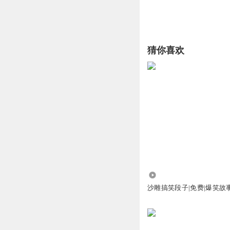
猜你喜欢
3467
沙雕搞笑段子|免费|爆笑故