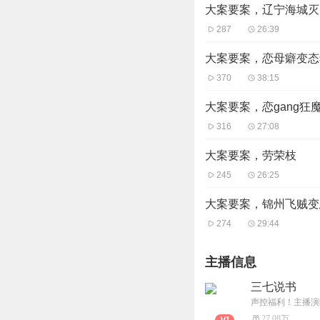
大案要案，辽宁海城灭
287
26:39
大案要案，恋母癖变态
370
38:15
大案要案，恋gang狂
316
27:08
大案要案，劳荣枝
245
26:25
大案要案，锦州飞贼变
274
29:44
主播信息
三七说书
声控福利！主播演
27.08万