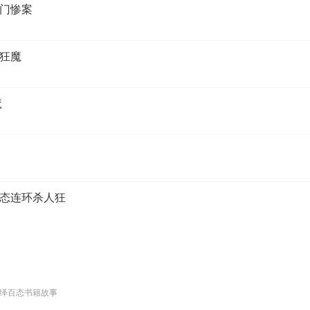
门惨案
狂魔
魔
态连环杀人狂
绎百态书籍故事