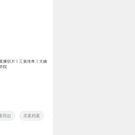
直播切片丨三舅传奇丨大姨
学院
案而起
灵案档案
校内小案
中国大案