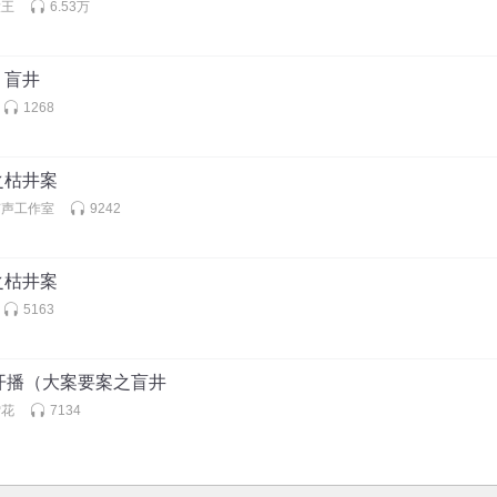
大王
6.53万
，盲井
1268
之枯井案
有声工作室
9242
之枯井案
5163
开播（大案要案之盲井
雪花
7134