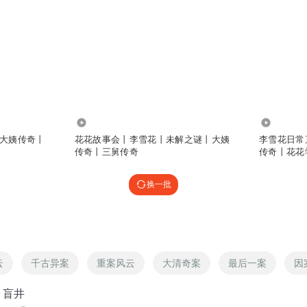
38.77万
13.39万
大姨传奇丨
花花故事会丨李雪花丨未解之谜丨大姨
李雪花日常
传奇丨三舅传奇
传奇丨花花
换一批
云
千古异案
重案风云
大清奇案
最后一案
因
，盲井