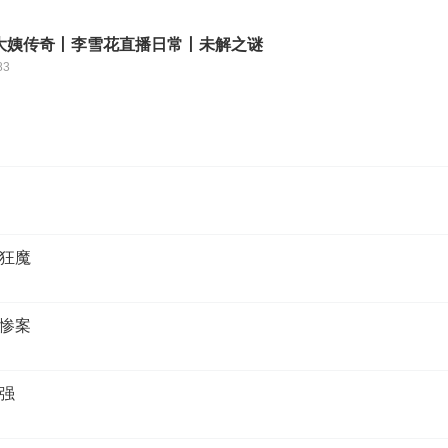
大姨传奇丨李雪花直播日常丨未解之谜
83
狂魔
惨案
强