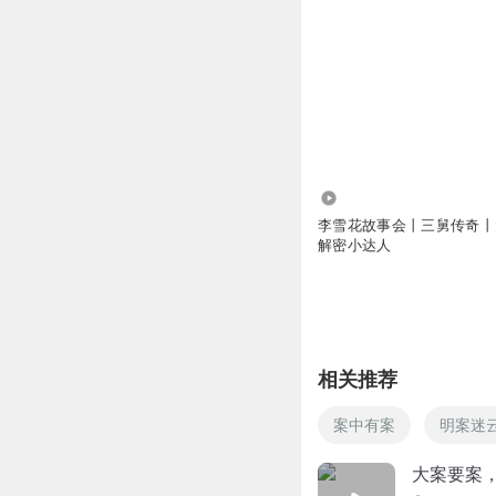
95.57万
李雪花故事会丨三舅传奇丨
解密小达人
相关推荐
案中有案
明案迷
大案要案