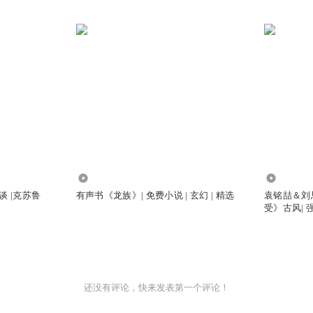
10.70万
1.32万
谈 |克苏鲁
有声书《龙族》| 免费小说 | 玄幻 | 精选
袁铭喆＆刘
受》古风| 强
还没有评论，快来发表第一个评论！