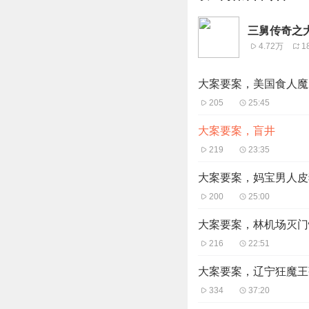
三舅传奇之
4.72万
1
大案要案，美国食人魔
205
25:45
大案要案，盲井
219
23:35
大案要案，妈宝男人皮
200
25:00
大案要案，林机场灭门
216
22:51
大案要案，辽宁狂魔王
334
37:20