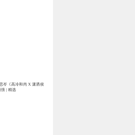
思岑《高冷和尚 X 潇洒侯
强 | 精选