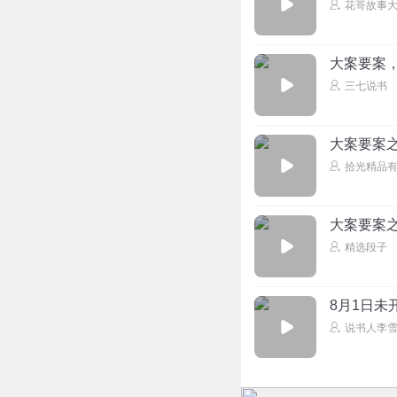
花哥故事
大案要案
三七说书
大案要案
拾光精品
大案要案
精选段子
8月1日未
说书人李