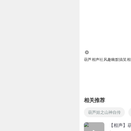
12.01万
葫芦相声社风趣幽默搞笑相
相关推荐
葫芦娃之山神自传
【相声】葫