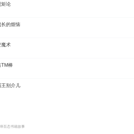
规矩论
成长的烦恼
变魔术
TM棒
霸王别介儿
绎百态书籍故事