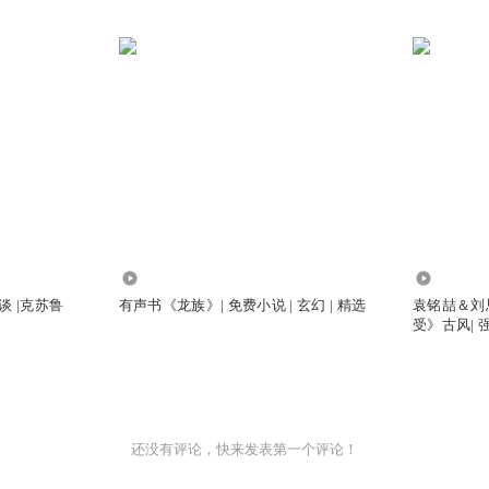
10.68万
1.32万
谈 |克苏鲁
有声书《龙族》| 免费小说 | 玄幻 | 精选
袁铭喆＆刘
受》古风| 强
还没有评论，快来发表第一个评论！