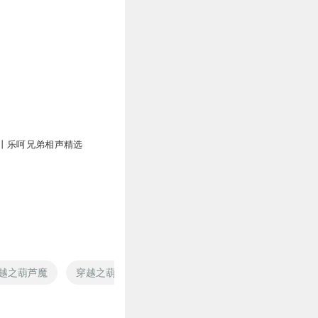
丨乐呵兄弟相声精选
越之葫芦魔
穿越之葫芦娃
葫芦道仙
仙水葫芦
异