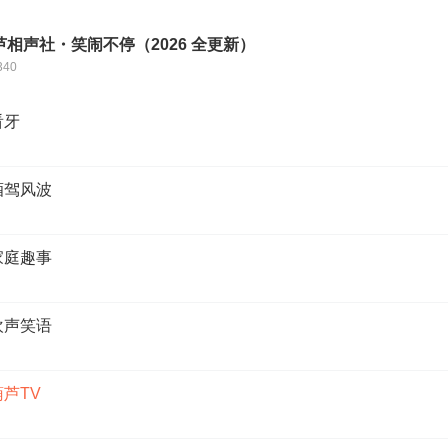
相声社・笑闹不停（2026 全更新）
340
看牙
酒驾风波
家庭趣事
欢声笑语
芦TV