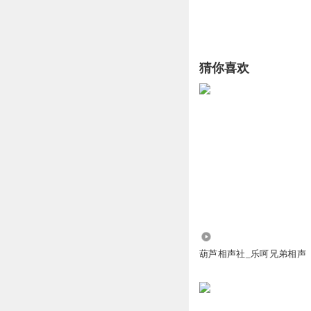
猜你喜欢
1.06万
葫芦相声社_乐呵兄弟相声