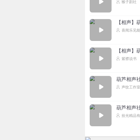
猴子剧社
【相声】葫
喜闻乐见
【相声】葫
紫襟说书
葫芦相声社
声纹工作
葫芦相声社
拾光精品