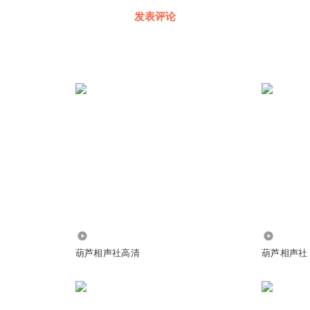
发表评论
7.39万
75.77万
葫芦相声社高清
葫芦相声社