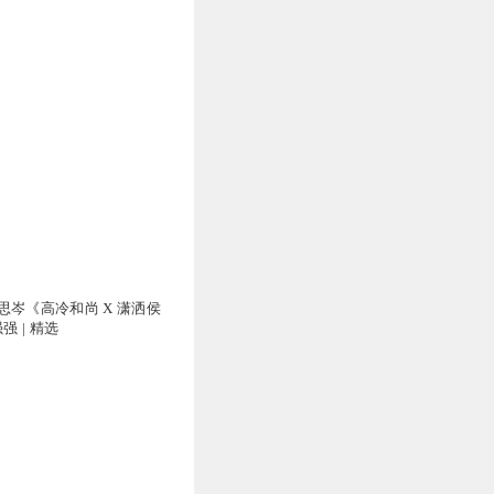
思岑《高冷和尚 X 潇洒侯
强 | 精选