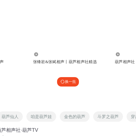
8747
69.66万
声
张锋岩&张斌相声丨葫芦相声社精选
葫芦相声社
换一批
葫芦仙人
咱是葫芦娃
金色的葫芦
斗罗之葫芦
穿
芦相声社·葫芦TV