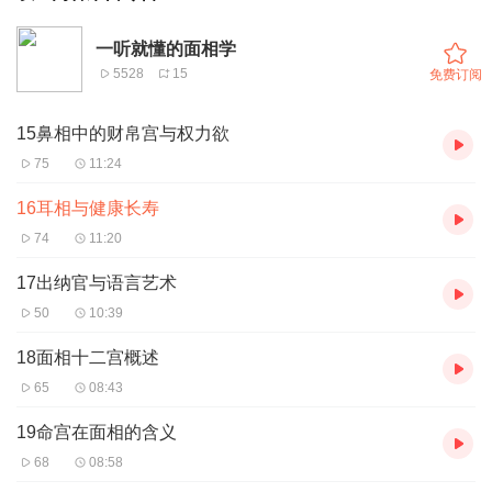
一听就懂的面相学
5528
15
免费订阅
15鼻相中的财帛宫与权力欲
75
11:24
16耳相与健康长寿
74
11:20
17出纳官与语言艺术
50
10:39
18面相十二宫概述
65
08:43
19命宫在面相的含义
68
08:58