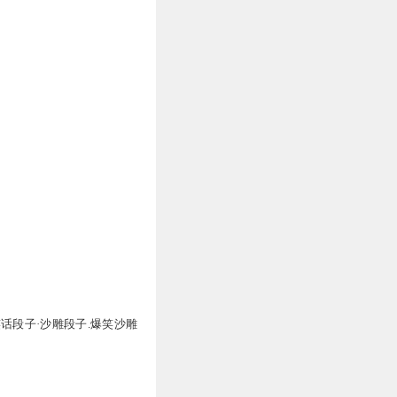
笑话段子·沙雕段子.爆笑沙雕
阅