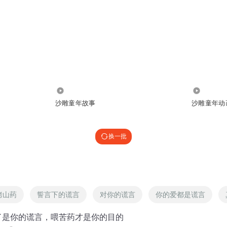
33.36万
10.12万
沙雕童年故事
沙雕童年动
换一批
烤山药
誓言下的谎言
对你的谎言
你的爱都是谎言
了是你的谎言，喂苦药才是你的目的