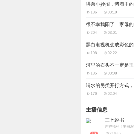
哄弟小妙招，猪圈里的“
186
03:10
很不幸我阳了，家母的
204
03:01
黑白电视机变成彩色的
198
02:22
河里的石头不一定是玉
185
03:08
喝水的另类开打方式，
176
02:04
主播信息
三七说书
声控福利！主播演
27.08万