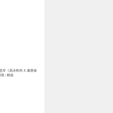
思岑《高冷和尚 X 潇洒侯
强 | 精选