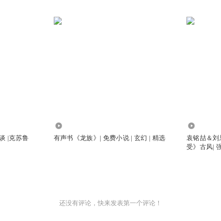
10.71万
1.33万
谈 |克苏鲁
有声书《龙族》| 免费小说 | 玄幻 | 精选
袁铭喆＆刘
受》古风| 强
还没有评论，快来发表第一个评论！