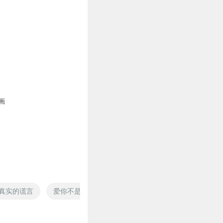
画
真实的谎言
爱你不是我谎言
穿越的谎言
谎言玩家