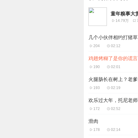
童年糗事大
14.79万
几个小伙伴相约打猪草
204
02:12
鸡翅烤糊了是你的谎言
190
02:01
火腿肠长在树上？老爹
193
02:19
欢乐过大年，托尼老师
172
02:52
滑肉
178
02:14