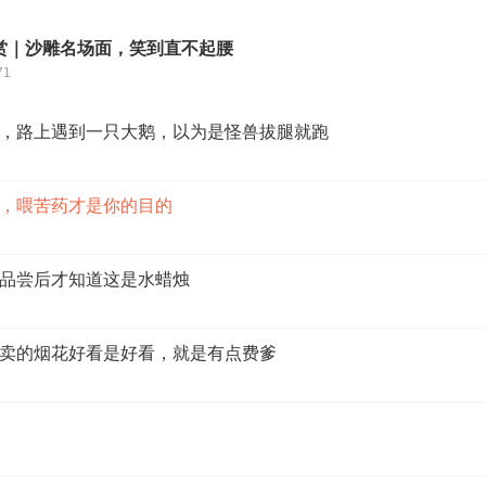
赏｜沙雕名场面，笑到直不起腰
71
，路上遇到一只大鹅，以为是怪兽拔腿就跑
，喂苦药才是你的目的
品尝后才知道这是水蜡烛
卖的烟花好看是好看，就是有点费爹