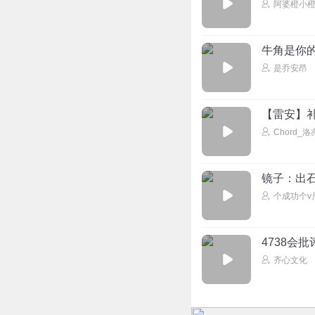
阿婆橙小
牛角是你
是乔安昂
【雷安】
Chord_
镜子：出
个成功个v
4738会
齐心文化