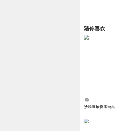
猜你喜欢
177.82万
沙雕童年糗事合集