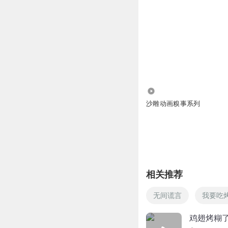
3.72万
沙雕动画糗事系列
相关推荐
无间谎言
我要吃
鸡翅烤糊