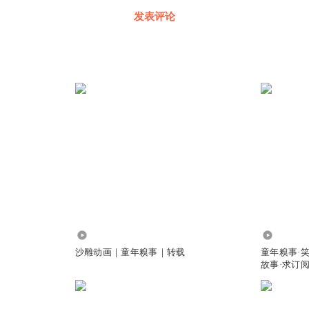
发表评论
1.29万
186.42万
沙雕动画｜童年糗事｜转载
童年糗事·
故事·求订