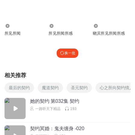
1868
526
4087
所见所闻
所见所闻所感
晓滨所见所闻所感
换一批
相关推荐
最后的契约
魔道契约
圣元契约
心之所向契约情人
她的契约 第032集 契约
一路听天下精品
193
契约冥婚：鬼夫缠身 -020