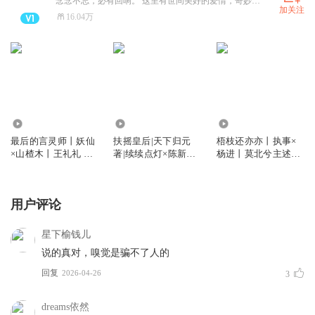
念念不忘，必有回响。 这里有世间美好的爱情，奇妙的经历，更有必然遇见的你！
加关注
16.04万
35.45万
90.42万
67.26万
最后的言灵师丨妖仙
扶摇皇后|天下归元
梧枝还亦亦丨执事×
×山楂木丨王礼礼 主
著|续续点灯×陈新玥×
杨进丨莫北兮主述丨
述丨多人有声剧
勾践 领衔|穿越言情
多人有声剧
多播精品有声剧
用户评论
星下榆钱儿
说的真对，嗅觉是骗不了人的
回复
2026-04-26
3
dreams依然