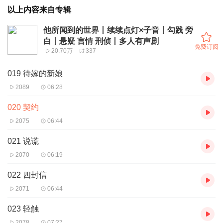
以上内容来自专辑
他所闻到的世界丨续续点灯×子音丨勾践 旁
白丨悬疑 言情 刑侦丨多人有声剧
免费订阅
20.70万
337
019 待嫁的新娘
2089
06:28
020 契约
2075
06:44
021 说谎
2070
06:19
022 四封信
2071
06:44
023 轻触
2078
07:27