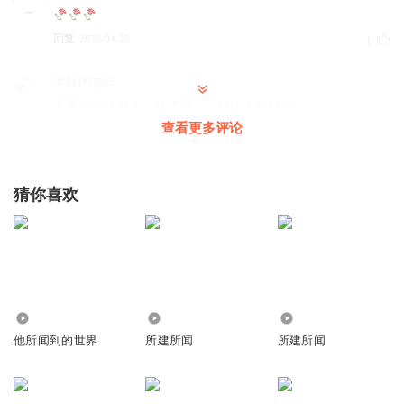
回复
2026-04-28
1
半杯闲咖啡
不要相信任何人，除了我……好让人感动呀
查看更多评论
回复
2026-04-26
0
星下榆钱儿
猜你喜欢
总感觉闻香师有点不谙世事的萌感
回复
2026-04-26
0
时光渐失
这是有多怕被抛弃啊
回复
2779
4985
2006
2026-04-24
0
他所闻到的世界
所建所闻
所建所闻