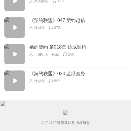
声渊回响
178
《契约联盟》047 契约赵信
锋叔叔
373
她的契约 第018集 达成契约
一路听天下精品
268
《契约联盟》020 监狱赎身
锋叔叔
597
© 2014-
2026
喜马拉雅 版权所有