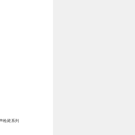
声枪毙系列