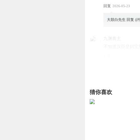
回复
2026-05-23
大鼓白先生
回复 @
九渊青主
不知道汉臣是妈宝
回复
2026-05-21
大鼓白先生
回复 @
大米粒儿r
猜你喜欢
这妈妈，真是瞎操
回复
2026-05-18
大鼓白先生
回复 @