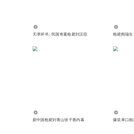
23.13万
1.19万
天津评书 | 民国奇案枪毙刘汉臣
枪毙阎瑞生
1.96万
179
新中国枪毙刘青山张子善内幕
爆笑单口相