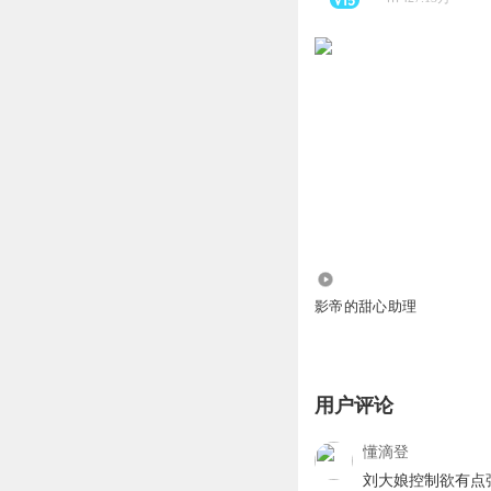
4.89万
影帝的甜心助理
用户评论
懂滴登
刘大娘控制欲有点