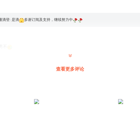
懂滴登
:
是滴
多谢订阅及支持，继续努力中
男不
查看更多评论
九渊青主
:
百分百妈宝男
心
大米粒儿r
:
是的，看的贼紧
感谢支持