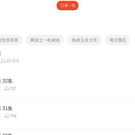
换一批
刘玄德军师
网游之一枪毙命
枪毙玉皇大帝
蜀汉重臣
臣
10.71万
 32集
优
727
 31集
优
769