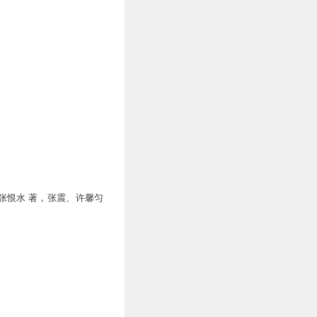
张恨水 著，张震、许馨匀