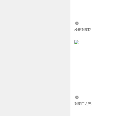
6439
枪毙刘汉臣
34.47万
刘汉臣之死