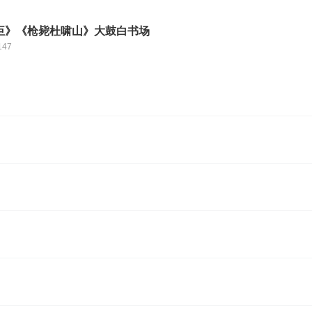
臣》《枪毙杜啸山》大鼓白书场
147