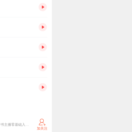
声之优品牌全线全新升级，有颜值更有实力！全新logo、全新slogan、全新业务架构，有声书制作 & 有声书主播零基础入门 & 有声书喜马拉雅主播公会，有声制作，找声之优！
加关注