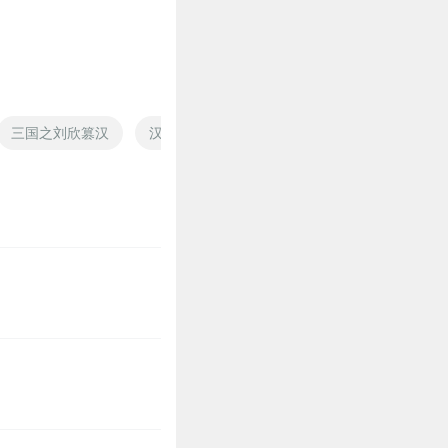
三国之刘欣篡汉
汉皇刘备
汉末之我为刘辩
大汉枭臣