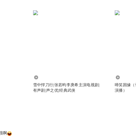
11.84亿
454.68万
雪中悍刀行|张若昀李庚希主演电视剧|
啼笑因缘（
有声剧|声之优|经典武侠
演播）
强啊