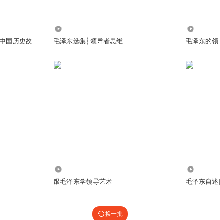
2.34万
28.96万
 中国历史故
毛泽东选集┆领导者思维
毛泽东的领
6.10万
4.02万
跟毛泽东学领导艺术
毛泽东自述
换一批