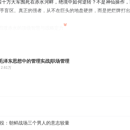
被四十万大军围死在赤水河畔，绝境中如何逆转？不是神仙操作
手盲区。真正的强者，从不在巨头的地盘硬拼，而是把烂牌打
员：四渡赤水的顶级智慧与战略定力
：红军在教员指挥下的绝境求生
降维打击：红军取得重大胜利的关键所在
红军战略：蒋介石的失误与毛泽东的高明之处
|毛泽东思想中的管理实战|职场管理
如何应对？红军将领的高明战略令人折服
2.61万
较量：教员的高维打击在红军长征中崭露头角
移中的教员计谋：穿插、破坏和信仰的力量
中国革命的军事奇迹与组织心理学的奇迹
争之道：认清规律、打破常规，成为不可战胜的强者！
役：朝鲜战场三个男人的意志较量