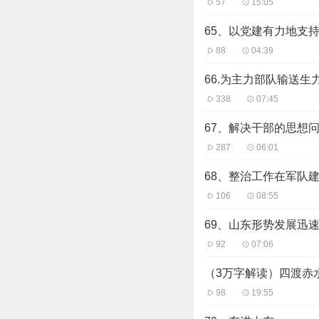
57
15:05
65、以党建有力地支
88
04:39
66.为主力部队输送生
338
07:45
67、解决干部的思想
287
06:01
68、整治工作在军队
106
08:55
69、山东形势发展迅
92
07:06
（3万字解读）四渡赤
98
19:55