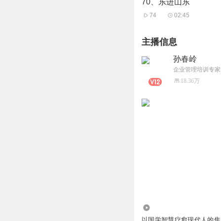
70、东进山东
74
02:45
主播信息
孙春岭
企业管理培训专家 
18.36万
144
以国学智慧疗愈现代人的焦