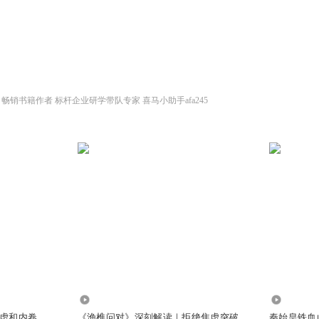
畅销书籍作者 标杆企业研学带队专家 喜马小助手afa245
1129
120
虑和内卷
《渔樵问对》深刻解读｜拒绝焦虑突破
秦始皇铁血