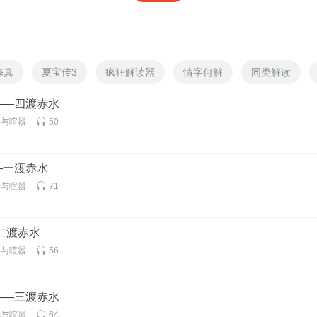
修真
夏宝传3
疯狂解读器
情字何解
同类解读
——四渡赤水
静与喧嚣
50
—一渡赤水
静与喧嚣
71
二渡赤水
静与喧嚣
56
——三渡赤水
静与喧嚣
64