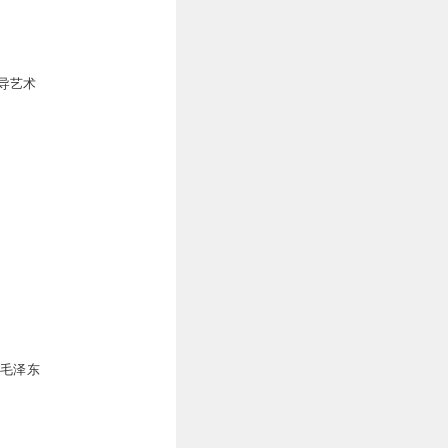
导艺术
|毛泽东