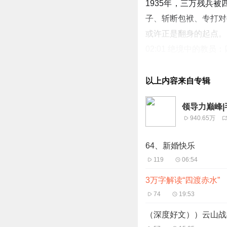
1935年，三万残兵
子、斩断包袱、专打对
或许正是翻身的起点。
02:01 绝境中的教
04:02 战略大转移
06:02 逆向思维与
以上内容来自专辑
08:02 逆向思维与
领导力巅峰
10:04 敌强我弱，
940.65万
12:05 战略思维的
14:05 红军战略转
64、新婚快乐
16:08 四渡赤水：
119
06:54
18:13 绝境中的竞
3万字解读“四渡赤水”
74
19:53
（深度好文））云山战