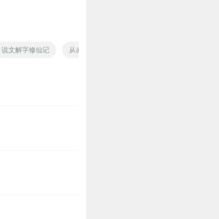
说文解字修仙记
从赤红之瞳开始解析万物
完全解读
解