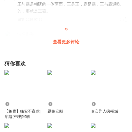
王与霸是朝廷的一体两面，王是王，霸是霸，王与霸通吃
的，那就是王霸。
回复
2026-07-16
2
情深佀海
眼界小了吧，这刀也能砍皇帝…
查看更多评论
回复
2026-04-20
1
猜你喜欢
溜边的黄花鱼_hi
回复
2026-06-23
0
5.98万
3.06万
9669
【免费】临安不夜侯|
题临安邸
临安异人疯摇城
穿越|推理|宋朝