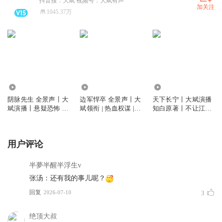
抖音搜：大斌 视频号：大斌有声
加关注
1045.37万
5802.75万
2.60亿
1.42亿
阴脉先生 全景声丨大
边军悍卒 全景声丨大
天下长宁丨大斌演播
斌演播丨悬疑恐怖 |
斌领衔 | 热血权谋 |
知白原著丨不让江山
道术玄学&精品多人
VIP免费多人有声剧
后传丨群像权谋&VIP
剧丨多人有声剧
免费精品多人剧
用户评论
半夢半醒半浮生v
张汤：还有我的事儿呢？
回复
2026-07-10
3
绝顶大叔