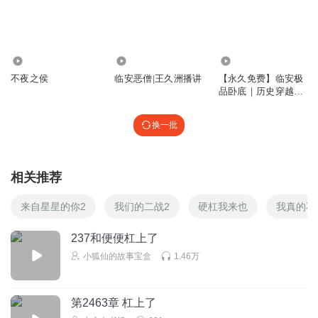
4041
1.86万
1.75万
不夜之侯
临安恶僧|王久洲播讲
【永久免费】临安极
品卧底｜历史穿越｜
热血悬疑
换一批
相关推荐
来自星星的你2
我们的二战2
硬杠我来也
我真的不
237和便便杠上了
小狐仙的故事宝盒
1.46万
第2463章 杠上了