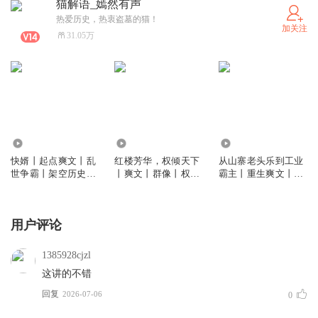
猫解语_嫣然有声
热爱历史，热衷盗墓的猫！
加关注
31.05万
157.22万
83.92万
381.25万
快婿丨起点爽文丨乱
红楼芳华，权倾天下
从山寨老头乐到工业
世争霸丨架空历史丨
丨爽文丨群像丨权谋
霸主丨重生爽文丨横
多人有声剧
丨多人有声剧
扫全球产业链丨无CP
丨多人有声剧
用户评论
1385928cjzl
这讲的不错
回复
2026-07-06
0