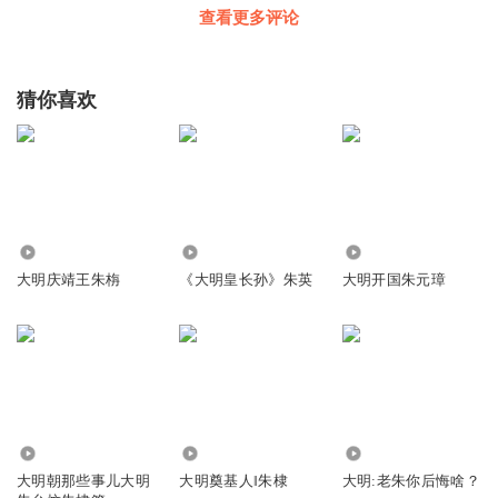
查看更多评论
猜你喜欢
1372
738
368
大明庆靖王朱栴
《大明皇长孙》朱英
大明开国朱元璋
3.91万
1730
1270
大明朝那些事儿大明
大明奠基人‖朱棣
大明:老朱你后悔啥？