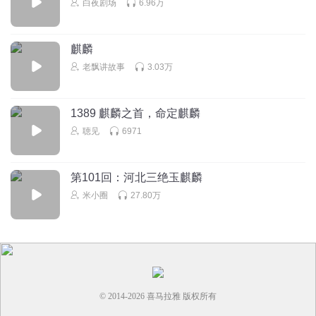
白夜剧场
6.96万
麒麟
老飘讲故事
3.03万
1389 麒麟之首，命定麒麟
聴见
6971
第101回：河北三绝玉麒麟
米小圈
27.80万
© 2014-
2026
喜马拉雅 版权所有