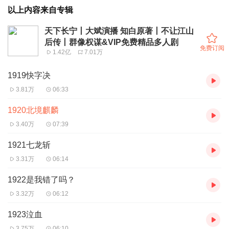
以上内容来自专辑
天下长宁丨大斌演播 知白原著丨不让江山
后传丨群像权谋&VIP免费精品多人剧
免费订阅
1.42亿
7.01万
1919快字决
3.81万
06:33
1920北境麒麟
3.40万
07:39
1921七龙斩
3.31万
06:14
1922是我错了吗？
3.32万
06:12
1923泣血
3.75万
06:10