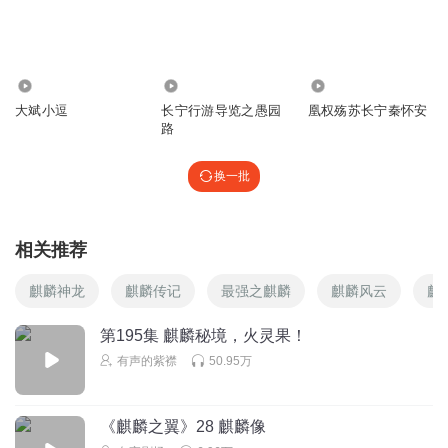
36.47万
1923
186
大斌小逗
长宁行游导览之愚园
凰权殇苏长宁秦怀安
路
换一批
相关推荐
麒麟神龙
麒麟传记
最强之麒麟
麒麟风云
麒
第195集 麒麟秘境，火灵果！
有声的紫襟
50.95万
《麒麟之翼》28 麒麟像