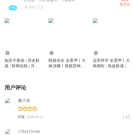
抖音搜：大斌 视频号：大斌有声
加关注
1045.37万
6746.71万
5805.07万
2.60亿
临安不夜侯 | 历史权
阴脉先生 全景声丨大
边军悍卒 全景声丨大
谋 | 智商在线 | 月关
斌演播丨悬疑恐怖 |
斌领衔 | 热血权谋 |
作品 | 大斌演播 | 多
道术玄学&精品多人
VIP免费多人有声剧
人有声剧
剧丨多人有声剧
用户评论
傻小呆
回复
2026-04-13
3
1594410vnbt