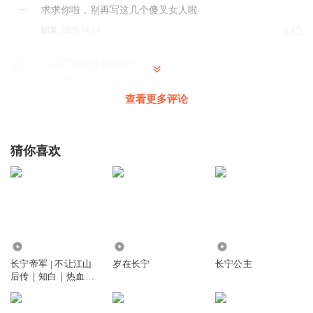
求求你啦，别再写这几个傻叉女人啦
回复
2026-04-14
3
古月言兑我偏要用这个
这本书应该叫《论坑爹娘与坑儿女》
查看更多评论
回复
2026-07-12
0
1381888fltb
猜你喜欢
打卡
回复
2026-04-14
0
雨cy
回复
5.08亿
1.04万
57.15万
2026-04-13
0
长宁帝军 | 不让江山
岁在长宁
长宁公主
后传｜知白｜热血江
湖&大斌演播