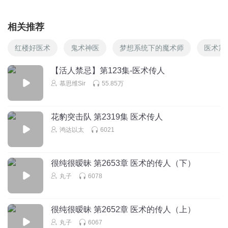
相关推荐
红楼好医术
鬼术神医
梦想系统下的魔术师
医术震
【活人禁忌】第123集-医术传人
慕思维Sir
55.85万
花豹突击队 第2319集 医术传人
鸿达以太
6021
很纯很暧昧 第2653章 医术的传人（下）
丸子
6078
很纯很暧昧 第2652章 医术的传人（上）
丸子
6067