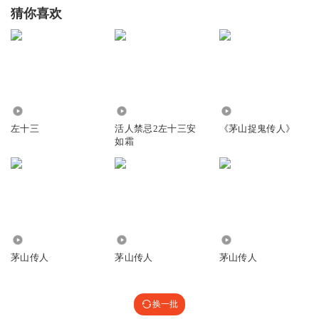
猜你喜欢
1403
1.02万
8.56万
左十三
活人禁忌2左十三安
《茅山捉鬼传人》
如霜
2.64万
1.88万
1.10万
茅山传人
茅山传人
茅山传人
换一批