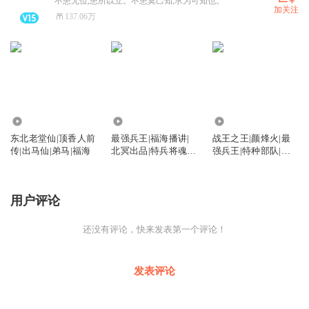
不患无位,患所以立。不患莫己知,求为可知也。
加关注
137.06万
1.64万
14.76亿
71.26万
东北老堂仙|顶香人前
最强兵王|福海播讲|
战王之王|颜烽火|最
传|出马仙|弟马|福海
北冥出品|特兵将魂|
强兵王|特种部队|雇
狂徒手册
佣兵
用户评论
还没有评论，快来发表第一个评论！
发表评论