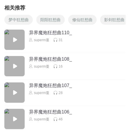
相关推荐
梦中狂想曲
阳阳狂想曲
修仙狂想曲
影剑狂想曲
异界魔炮狂想曲110_
superm蔓
31
异界魔炮狂想曲108_
superm蔓
16
异界魔炮狂想曲107_
superm蔓
28
异界魔炮狂想曲106_
superm蔓
46