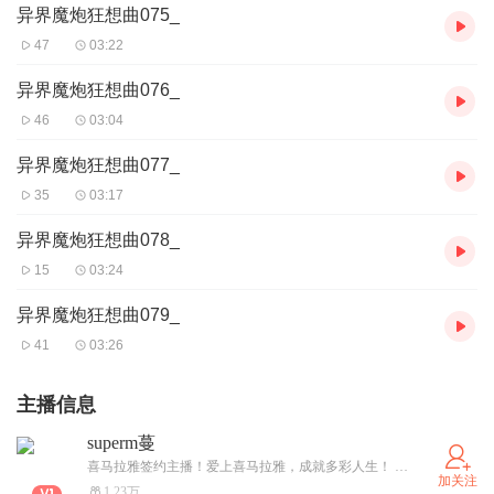
异界魔炮狂想曲075_
47
03:22
异界魔炮狂想曲076_
46
03:04
异界魔炮狂想曲077_
35
03:17
异界魔炮狂想曲078_
15
03:24
异界魔炮狂想曲079_
41
03:26
主播信息
superm蔓
喜马拉雅签约主播！爱上喜马拉雅，成就多彩人生！ 喜马精英，后期，进阶优秀学员！ 全声线女播，为我的小耳朵们提供饕餮盛宴！ superm蔓:超人会飞剧社创始人！ 第一部VIP作品《我的无尽人生》监制，主旁白！ 第二部VIP作品《都市修罗医仙》已经上架！第三部VIP《鬼算子》热乎乎连载更新中！第四部VIP《女掌事》火热更新中！！主创好多书都有。。。。就下面那么多！ 哈哈哈，我看谁比我认真都去看一看听一听！你来读一读，我来听一听，我的小耳朵们就帮着superm蔓真的起飞了！让我在有声的世界里拥抱你们！
加关注
1.23万