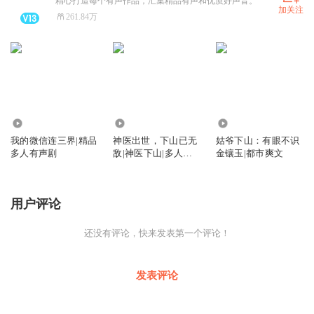
精心打造每个有声作品，汇集精品有声和优质好声音。
加关注
261.84万
1166.58万
869.90万
2924.37万
我的微信连三界|精品
神医出世，下山已无
姑爷下山：有眼不识
多人有声剧
敌|神医下山|多人有
金镶玉|都市爽文
声剧
用户评论
还没有评论，快来发表第一个评论！
发表评论