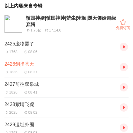
以上内容来自专辑
镇国神婿|镇国神帅|楚尘|宋颜|逆天傻婿超级
弃婿
免费订阅
1.76亿
17.14万
2425废物罢了
1768
08:06
2426剑指苍天
1836
08:27
2427前往双泉城
1826
08:41
2428紫睛飞虎
2025
08:02
2429遗址外围
1797
08:08