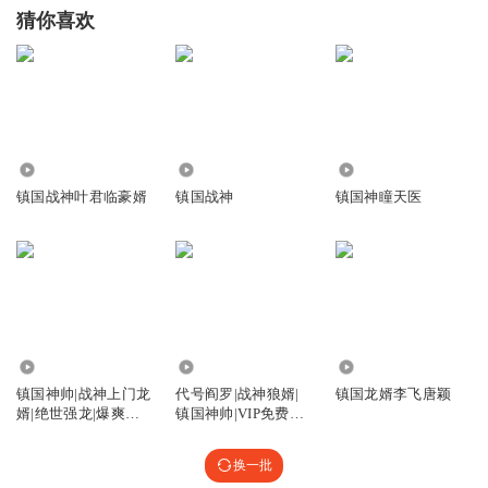
猜你喜欢
3051
157.13万
31.91万
镇国战神叶君临豪婿
镇国战神
镇国神瞳天医
353.90万
678.24万
148
镇国神帅|战神上门龙
代号阎罗|战神狼婿|
镇国龙婿李飞唐颖
婿|绝世强龙|爆爽龙
镇国神帅|VIP免费有
王令&高手
声多人剧
换一批