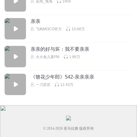
蓝雨_兔兔
1956
亲亲
飞狗MOCO官方
10.68万
亲亲的好与坏：我不要亲亲
火火兔儿童FM
1.86万
《簪花少年郎》542-亲亲亲亲
一刀苏苏
12.43万
© 2014-
2026
喜马拉雅 版权所有