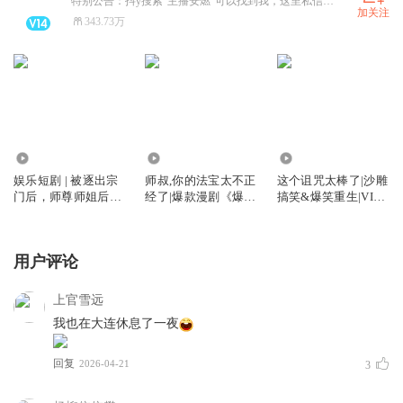
特别公告：抖y搜索“主播安燃”可以找到我，这里私信看不到
加关注
343.73万
182.47万
1.00亿
2.19亿
娱乐短剧 | 被逐出宗
师叔,你的法宝太不正
这个诅咒太棒了|沙雕
门后，师尊师姐后悔
经了|爆款漫剧《爆笑
搞笑&爆笑重生|VIP
终生
修仙：师叔的法宝有
免费有声小说
点怪》原著|安燃穿越
爆笑修仙|法宝不正经
用户评论
VIP免费有声小说
上官雪远
我也在大连休息了一夜
回复
2026-04-21
3