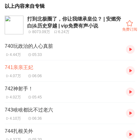
以上内容来自专辑
打到北极圈了，你让我继承皇位？ | 安燃旁
白|&历史穿越 | vip免费有声小说
免费订阅
8073.09万
6.24万
740玩政治的人心真脏
4.44万
05:33
741亲亲王妃
4.07万
06:06
742神射手！
4.02万
05:45
743啥啥都比不过老六
4.10万
06:36
744扎根关外
4.32万
05:20