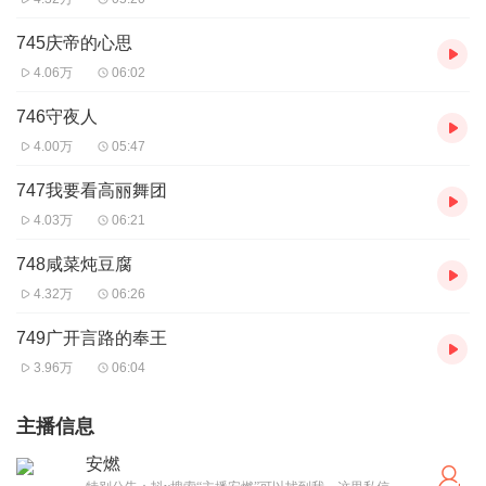
745庆帝的心思
4.06万
06:02
746守夜人
4.00万
05:47
747我要看高丽舞团
4.03万
06:21
748咸菜炖豆腐
4.32万
06:26
749广开言路的奉王
3.96万
06:04
主播信息
安燃