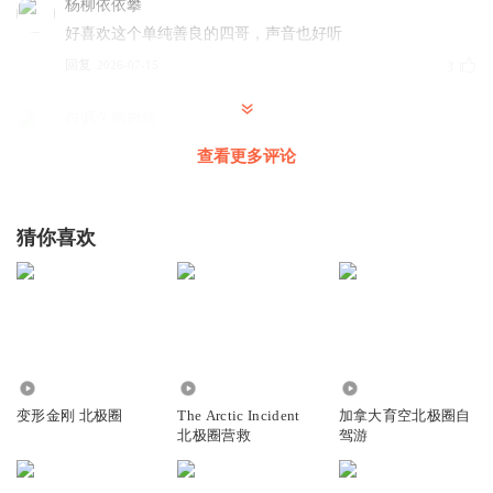
杨柳依依攀
好喜欢这个单纯善良的四哥，声音也好听
回复
2026-07-15
3
自讽久病自愈
李麟:非理勿视，非理勿视……
查看更多评论
回复
2026-07-20
1
牛壮壮的
猜你喜欢
我操你大爷，摔杯子吓我一跳，草
回复
2026-04-27
1
幽州刘半仙
没人？？
5.67万
1619
1.97万
回复
2026-04-07
0
变形金刚 北极圈
The Arctic Incident
加拿大育空北极圈自
北极圈营救
驾游
听友409967982
太慢了