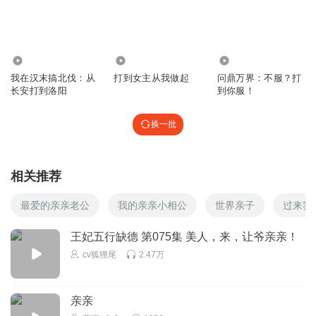
回复
2026-04-08
0
听友409967982
2346
2614
2.89万
太慢了
我在汉末搞北伐：从
打到女主从我做起
问鼎万界：不服？打
回复
2026-04-08
长安打到洛阳
到你服！
0
换一批
相关推荐
最爱的亲亲老公
我的亲亲小相公
世界亲子
过来我
王妃五行缺德 第075集 美人，来，让爷亲亲！
cv狐狸尾
2.47万
亲亲