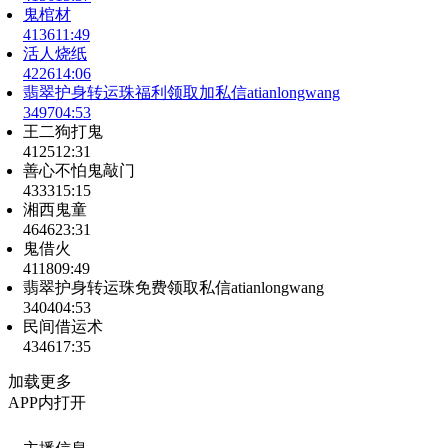
鬼棺材
4136
11:49
活人烧纸
4226
14:06
翡翠护身转运珠福利领取加私信atianlongwang
3497
04:53
王二狗打鬼
4125
12:31
善心不怕鬼敲门
4333
15:15
湘西鬼童
4646
23:31
鬼借火
4118
09:49
翡翠护身转运珠免费领取私信atianlongwang
3404
04:53
民间借运术
4346
17:35
加载更多
APP内打开