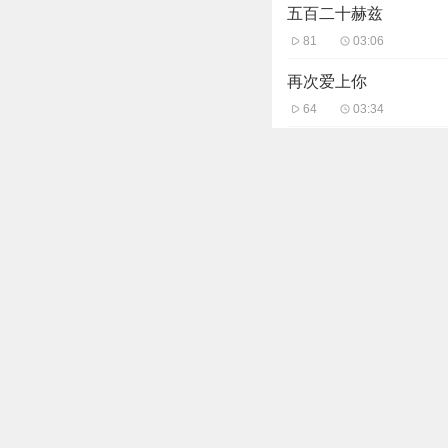
五百二十赫兹
81
03:06
再次爱上你
64
03:34
玫瑰少年
124
02:00
兄妹
78
02:57
你走以后1.0
48
03:54
主播信息
慢慢成熟的梨
239