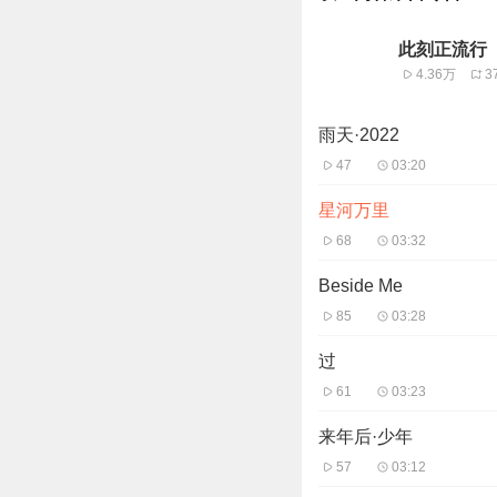
此刻正流行
4.36万
3
雨天·2022
47
03:20
星河万里
68
03:32
Beside Me
85
03:28
过
61
03:23
来年后·少年
57
03:12