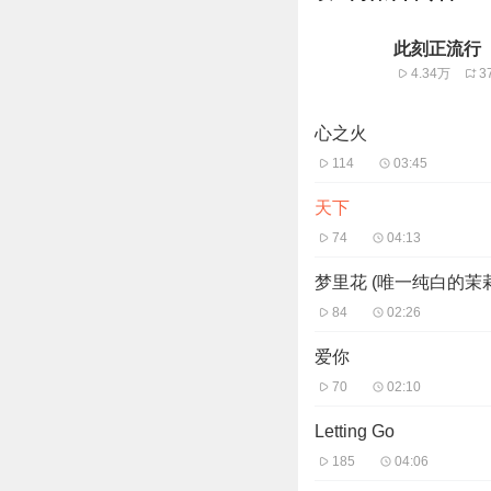
此刻正流行
4.34万
3
心之火
114
03:45
天下
74
04:13
梦里花 (唯一纯白的茉
84
02:26
爱你
70
02:10
Letting Go
185
04:06