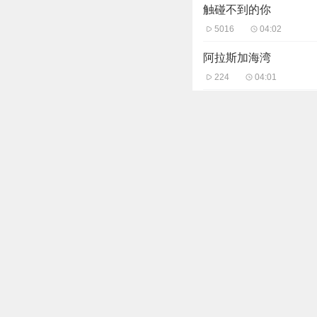
触碰不到的你
5016
04:02
阿拉斯加海湾
224
04:01
致你
1484
04:31
Show Me Love
123
02:57
心许百年
99
03:31
主播信息
慢慢成熟的梨
239