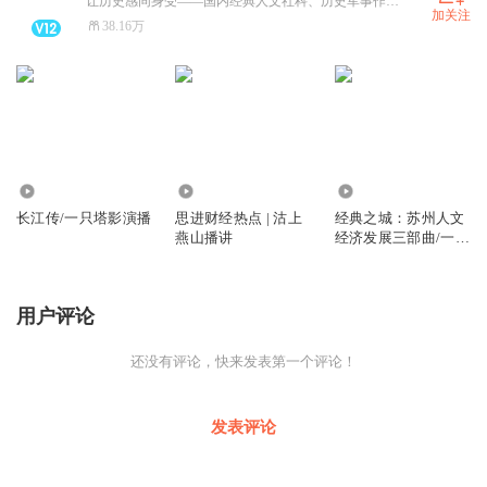
让历史感同身受――国内经典人文社科、历史军事作品主播平台。
加关注
38.16万
1718
3591
1506
长江传/一只塔影演播
思进财经热点 | 沽上
经典之城：苏州人文
燕山播讲
经济发展三部曲/一只
塔影演播
用户评论
还没有评论，快来发表第一个评论！
发表评论