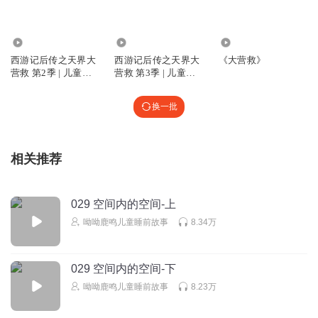
😊😊😊😊😊😊😊😊😊😊😊😊😊😊😊😊😊😊😊😊😊😊😊😊😊😊😊
2322.50万
1682.32万
1.12万
x灰原哀
西游记后传之天界大
西游记后传之天界大
《大营救》
营救 第2季 | 儿童睡
营救 第3季 | 儿童睡
回复
2026-07-18
0
前故事
前故事
换一批
听友586691670
回复 @
x灰原哀
:
听友523621296
相关推荐
555
回复
2026-06-06
0
029 空间内的空间-上
呦呦鹿鸣儿童睡前故事
8.34万
冷静小学生
？
回复
2026-04-09
0
029 空间内的空间-下
呦呦鹿鸣儿童睡前故事
8.23万
听友517339602
ddd