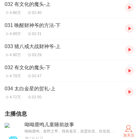
032 有文化的魔头-上
4.86万
02:40
031 唤醒财神爷的方法-下
4.89万
02:31
033 猪八戒大战财神爷-上
4.90万
03:29
032 有文化的魔头-下
4.79万
02:47
034 太白金星的贺礼-上
4.72万
02:50
主播信息
呦呦鹿鸣儿童睡前故事
呦呦鹿鸣，食野之苹。我有嘉宾，鼓瑟吹笙。吹笙鼓簧，承筐是将。人之好我，示我周行。 呦呦鹿鸣，食野之蒿。我有嘉宾，德音孔昭。视民不恌，君子是则是效。我有旨酒，嘉宾式燕以敖。 呦呦鹿鸣，食野之芩。我有嘉宾，鼓瑟鼓琴。鼓瑟鼓琴，和乐且湛。我有旨酒，以燕乐嘉宾之心。
加关注
136.41万