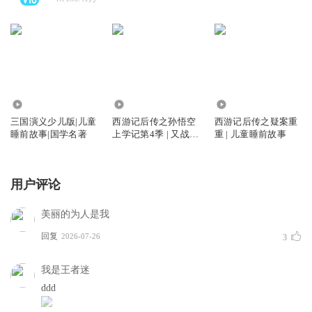
112.30万
19.89万
797.70万
三国演义少儿版|儿童
西游记后传之孙悟空
西游记后传之疑案重
睡前故事|国学名著
上学记第4季 | 又战机
重 | 儿童睡前故事
甲兵团
用户评论
美丽的为人是我
回复
2026-07-26
3
我是王者迷
ddd