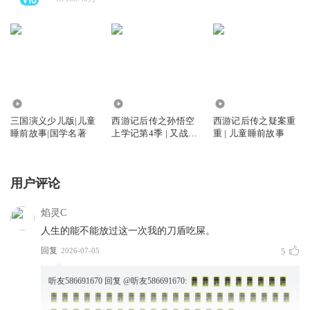
111.80万
18.48万
797.18万
三国演义少儿版|儿童
西游记后传之孙悟空
西游记后传之疑案重
睡前故事|国学名著
上学记第4季 | 又战机
重 | 儿童睡前故事
甲兵团
用户评论
焰灵C
人生的能不能放过这一次我的刀盾吃屎。
回复
2026-07-05
5
听友586691670
回复 @
听友586691670
: