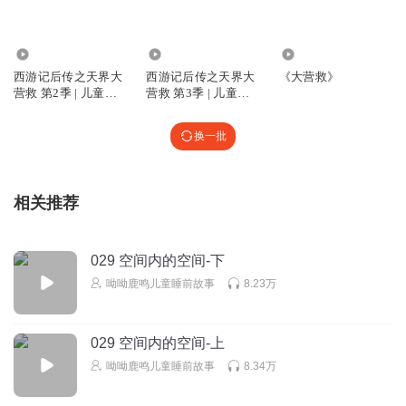
听友517862630
回复 @
小雪雪开心
:
处不处对象？
2322.29万
1682.17万
1.12万
西游记后传之天界大
西游记后传之天界大
《大营救》
泌婉
营救 第2季 | 儿童睡
营救 第3季 | 儿童睡
你们喜欢孙悟空，还是猪八戒？ 1孙悟空 2选1 3选2
前故事
前故事
回复
2026-07-31
1
换一批
美丽的为人是我
魔盒是什么呢？
相关推荐
回复
2026-07-26
1
029 空间内的空间-下
西游记后传说
呦呦鹿鸣儿童睡前故事
8.23万
个好的故事是
回复
2026-04-05
1
029 空间内的空间-上
听友595855402
呦呦鹿鸣儿童睡前故事
8.34万
鬼知道了
回复
2026-05-14