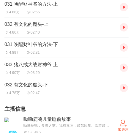
031 唤醒财神爷的方法-上
4.88万
02:55
032 有文化的魔头-上
4.86万
02:40
031 唤醒财神爷的方法-下
4.89万
02:31
033 猪八戒大战财神爷-上
4.90万
03:29
032 有文化的魔头-下
4.78万
02:47
主播信息
呦呦鹿鸣儿童睡前故事
呦呦鹿鸣，食野之苹。我有嘉宾，鼓瑟吹笙。吹笙鼓簧，承筐是将。人之好我，示我周行。 呦呦鹿鸣，食野之蒿。我有嘉宾，德音孔昭。视民不恌，君子是则是效。我有旨酒，嘉宾式燕以敖。 呦呦鹿鸣，食野之芩。我有嘉宾，鼓瑟鼓琴。鼓瑟鼓琴，和乐且湛。我有旨酒，以燕乐嘉宾之心。
加关注
136.40万