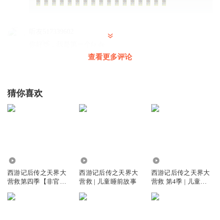
听友517339602
你好👋，我是第一个fa de
查看更多评论
回复
2026-04-04
3
choto
猜你喜欢
回复
2026-04-02
2
九霄云外曼德尔专
还不能睡
回复
2026-07-03
4.45万
4587.68万
1248.59万
1
西游记后传之天界大
西游记后传之天界大
西游记后传之天界大
营救第四季【非官
营救 | 儿童睡前故事
营救 第4季 | 儿童睡
小雪雪开心
方】
前故事
回复
2026-03-24
1