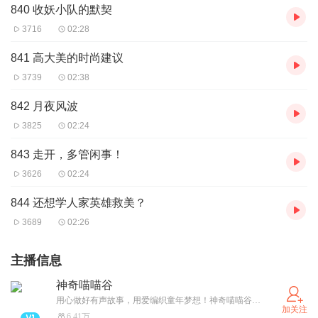
840 收妖小队的默契
3716
02:28
841 高大美的时尚建议
3739
02:38
842 月夜风波
3825
02:24
843 走开，多管闲事！
3626
02:24
844 还想学人家英雄救美？
3689
02:26
主播信息
神奇喵喵谷
用心做好有声故事，用爱编织童年梦想！神奇喵喵谷号：SQMMGFM 伴宝贝快乐成长！
加关注
6.41万