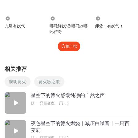
3032
1.94万
8702
九尾有妖气
哪吒降妖记‖哪吒2‖哪
师父，有妖气！
吒传奇
换一批
相关推荐
黎明篝火
篝火歌之歌
星空下的篝火舒缓纯净的自然之声
一只百变鹿
35
夜色星空下的篝火燃烧｜减压白噪音｜一只百
变鹿
一只百变鹿
48