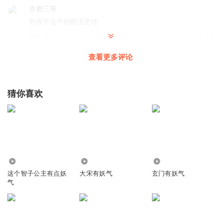
京都三哥
到底不会干的眼泪是啥
回复
2026-08-02
0
查看更多评论
1343573
你好
回复
2026-03-28
0
猜你喜欢
SailWhite
回复 @
1343573
:
我不好
Mia1025
舱门，在一起的时候、？在一起、？
1.09万
6.69万
9.71万
这个智子公主有点妖
大宋有妖气
玄门有妖气
回复
2026-05-04
0
气