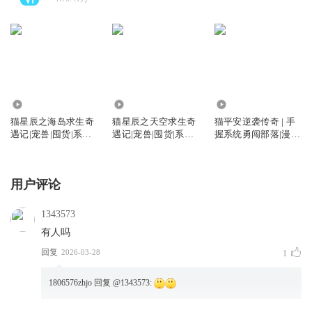
839.39万
241.56万
1814.21万
猫星辰之海岛求生奇
猫星辰之天空求生奇
猫平安逆袭传奇 | 手
遇记|宠兽|囤货|系统|
遇记|宠兽|囤货|系统|
握系统勇闯部落|漫剧
少年成长
少年成长
已上线
用户评论
1343573
有人吗
回复
2026-03-28
1
1806576zhjo
回复 @
1343573
: