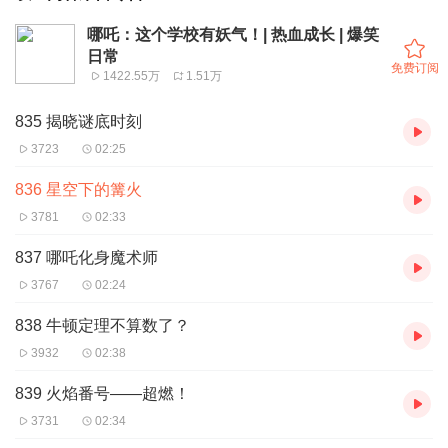
哪吒：这个学校有妖气！| 热血成长 | 爆笑
日常
免费订阅
1422.55万
1.51万
835 揭晓谜底时刻
3723
02:25
836 星空下的篝火
3781
02:33
837 哪吒化身魔术师
3767
02:24
838 牛顿定理不算数了？
3932
02:38
839 火焰番号——超燃！
3731
02:34