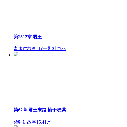
第2512章 君王
老唐讲故事_优一剧社
7583
第62章 君王末路 输于权谋
朵狸讲故事
15.41万