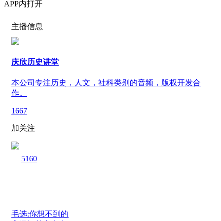
APP内打开
主播信息
庆欣历史讲堂
本公司专注历史，人文，社科类别的音频，版权开发合
作。
1667
加关注
5160
毛选:你想不到的