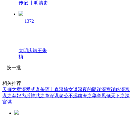
传记 丨明清史
1372
大明庆靖王朱
栴
换一批
相关推荐
天倾之章
深爱式谋杀
陌上春深嫡女谋
深夜的阴谋
深宫谋略
深宫
谋之弃妃为后
神武之章
深谋老公不远虑
海之华章
凤倾天下之深
宫谋