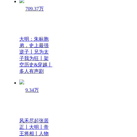
709.37万
大明：朱标胞
弟，史上最强
逆子丨兄为太
子我为狂丨架
空历史&穿越丨
多人有声剧
9.34万
风禾尽起张居
正丨大明丨帝
王将相丨人物