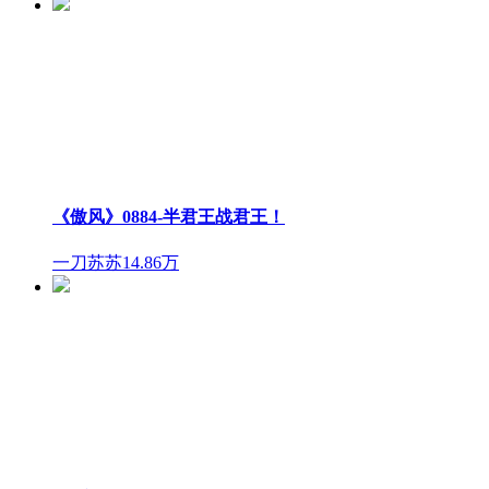
《傲风》0884-半君王战君王！
一刀苏苏
14.86万