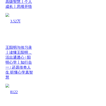
高级智慧丨个人
成长丨思维开悟
3.52万
王阳明与传习录
丨读懂王阳明，
活出通透心 | 阳
明心学丨知行合
一 | 还原传奇人
生 听懂心学真智
慧
8122