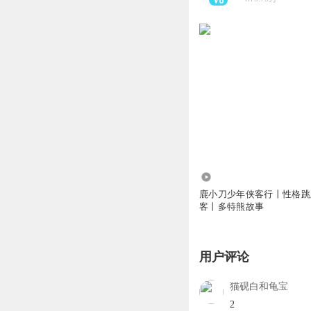
65.30万
鹿小刀少年侠客行丨性格跳
客丨多特熊故事
用户评论
猫砚白和龟宝
2