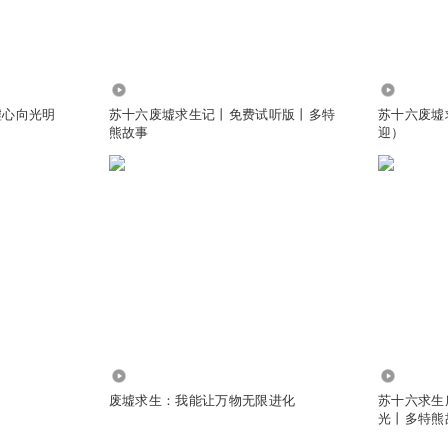
410.62万
1202
墟心向光明
苏十六废墟求生记丨免费试听版丨多特
苏十六废墟
熊故事
迎）
106.88万
389.05万
废墟求生：我能让万物无限进化
苏十六求生
光丨多特熊