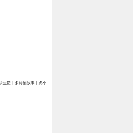
万
求生记丨多特熊故事丨虎小