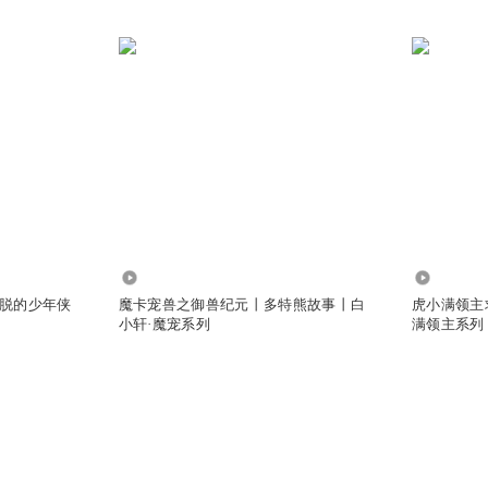
446.12万
1885.24
脱的少年侠
魔卡宠兽之御兽纪元丨多特熊故事丨白
虎小满领主
小轩·魔宠系列
满领主系列