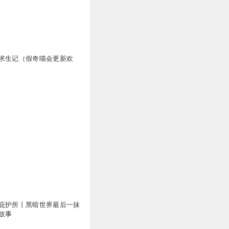
求生记（假奇喵会更新欢
庇护所丨黑暗世界最后一抹
故事