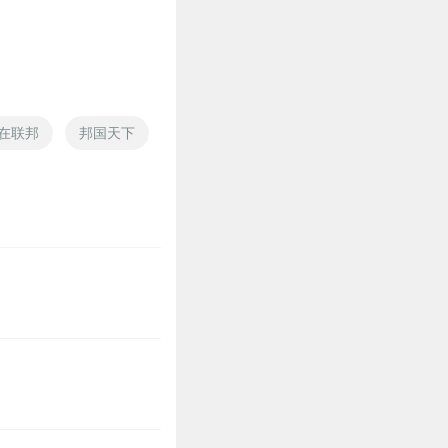
在联邦
邦国天下
大余奇案录之望云见风
联邦之星