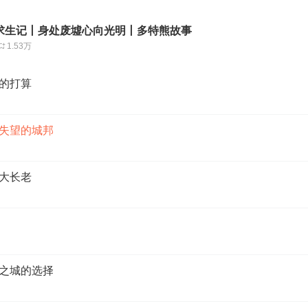
求生记丨身处废墟心向光明丨多特熊故事
1.53万
坏的打算
人失望的城邦
械大长老
械之城的选择