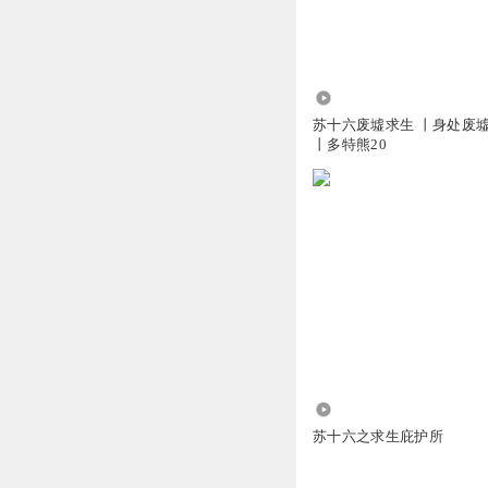
349
苏十六废墟求生 丨身处废
丨多特熊20
492
苏十六之求生庇护所