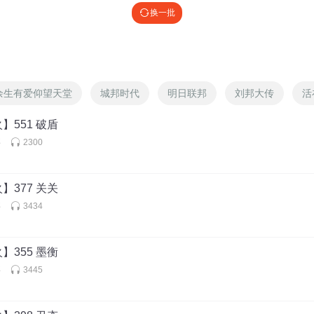
换一批
余生有爱仰望天堂
城邦时代
明日联邦
刘邦大传
活
】551 破盾
事
2300
】377 关关
事
3434
】355 墨衡
事
3445