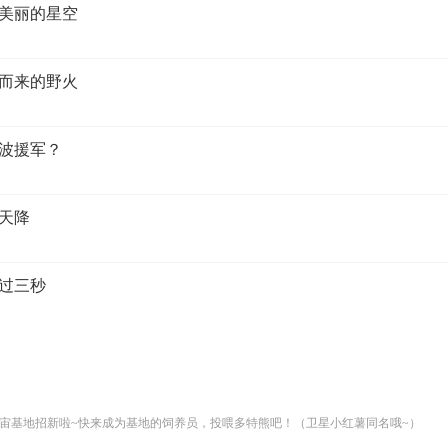
实美丽的星空
援而来的野火
二波援军？
兵天降
不过三秒
宙基地招新啦~快来成为基地的饲养员，投喂多特熊吧！（卫星小红薯同名哦~）