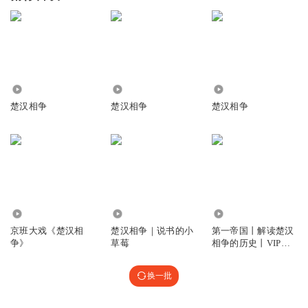
31.63万
7326
4329
楚汉相争
楚汉相争
楚汉相争
1824
15.46万
27.11万
京班大戏《楚汉相
楚汉相争｜说书的小
第一帝国丨解读楚汉
争》
草莓
相争的历史丨VIP免
费畅听
换一批