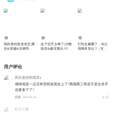
248.95万
2.19亿
8000.66万
我的身份愈发变态|重
这个诅咒太棒了|沙雕
打到北极圈了，你让
生&穿越&安燃旁白
搞笑&爆笑重生|VIP
我继承皇位？ | 安燃
丨这个诅咒太棒了姊
免费有声小说
旁白|&历史穿越 | vip
妹篇丨vip免费有声
免费有声小说
小说
用户评论
四月是你的谎言a
感情戏是一点没有突然就喜欢上了?再隔两三章是不是女杀手
也要拿下了?
回复
2026-04-04
8
杜兰小麦