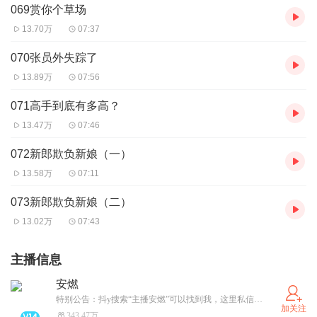
069赏你个草场
13.70万
07:37
070张员外失踪了
13.89万
07:56
071高手到底有多高？
13.47万
07:46
072新郎欺负新娘（一）
13.58万
07:11
073新郎欺负新娘（二）
13.02万
07:43
主播信息
安燃
特别公告：抖y搜索“主播安燃”可以找到我，这里私信看不到
加关注
343.47万