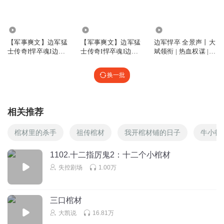
回复
2026-04-29
2
20.63万
15.32万
2.60亿
【军事爽文】边军猛
【军事爽文】边军猛
边军悍卒 全景声丨大
心有猛虎如嗅蔷薇
士传奇I悍卒魂I边疆
士传奇I悍卒魂I边疆
斌领衔 | 热血权谋 |
勇I战悍情
勇
VIP免费多人有声剧
秦小姐已经不能自拔了吧
换一批
回复
2026-04-19
2
果脯第一喷子
相关推荐
你他妈的一个军人就是这逼心态，人家要杀你，他妈的一点
逼都没有真你妈降智
棺材里的杀手
祖传棺材
我开棺材铺的日子
牛小顿
回复
2026-04-20
1
1102.十二指厉鬼2：十二个小棺材
大奉打更人青橘世家
失控剧场
1.00万
声如蚊蚋，rui＼
回复
2026-05-17
1
三口棺材
大凯说
16.81万
45477951
回复 @
大奉打更人青橘世家
:
他说他是北大毕业的，这多