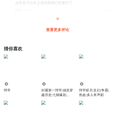
边军皇子白衣之类的剧情已经要烂了
回复
2026-03-25
3
毛毛爱听小说
作者小林子刚穿越 就这么着急着安排三姑娘 就不能等等吗
查看更多评论
特别是那个嗲里嗲气的女杀手
回复
2026-03-30
3
猜你喜欢
听友283545263
又是垃圾文，简直灌汤不换药，把主角一换，其他的照搬？
回复
2026-03-25
3
听友493913900
65.63万
1.76万
487.06万
这几集太掉价
悍卒
封疆第一悍卒|搞笑穿
悍卒斩天|玄幻|争霸|
越历史|七猫爆款|重
热血|多人有声剧
回复
2026-03-25
3
生爽文逆袭
周小嘴儿
果然男人娶了媳妇就忘了娘， 女人有了男人就忘了爹