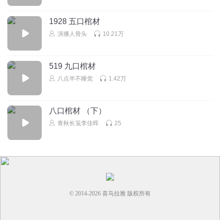
少有点水啊
1928 五口棺材
听友208662343
演播人骨头
10.21万
蚊蚋ruì
回复
2026-05-06
1
519 九口棺材
八点半不睡觉
1.42万
八口棺材 （下）
青秋长笺李佳晖
25
© 2014-
2026
喜马拉雅 版权所有