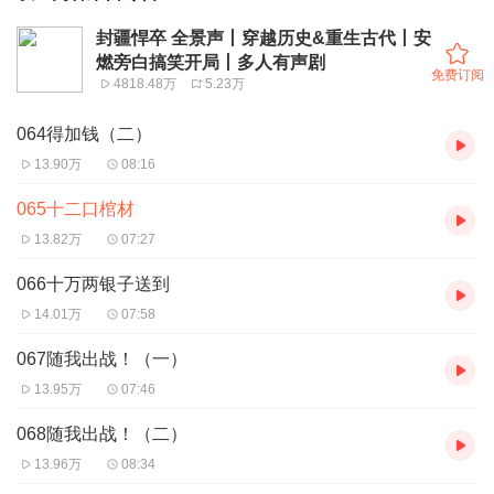
封疆悍卒 全景声丨穿越历史&重生古代丨安
燃旁白搞笑开局丨多人有声剧
免费订阅
4818.48万
5.23万
064得加钱（二）
13.90万
08:16
065十二口棺材
13.82万
07:27
066十万两银子送到
14.01万
07:58
067随我出战！（一）
13.95万
07:46
068随我出战！（二）
13.96万
08:34